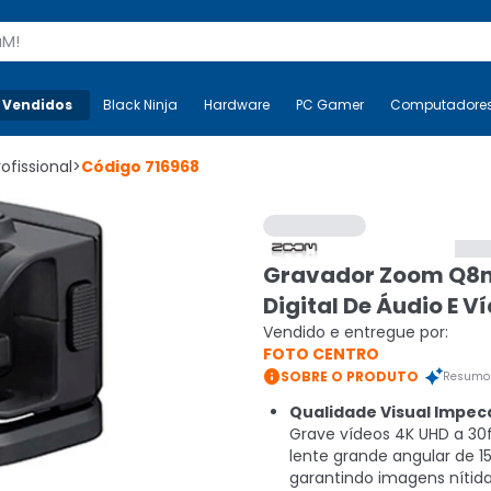
s
 Vendidos
Mais-v-
Black Ninja
Black Ninja
Hardware
Hardware
PC Gamer
PC Gamer
Computadore
Co
rofissional
>
Código
716968
Gravador Zoom Q8
Digital De Áudio E V
Vendido e entregue por:
FOTO CENTRO

SOBRE O PRODUTO
Resumo 
Qualidade Visual Impec
Grave vídeos 4K UHD a 3
lente grande angular de 15
garantindo imagens nítida