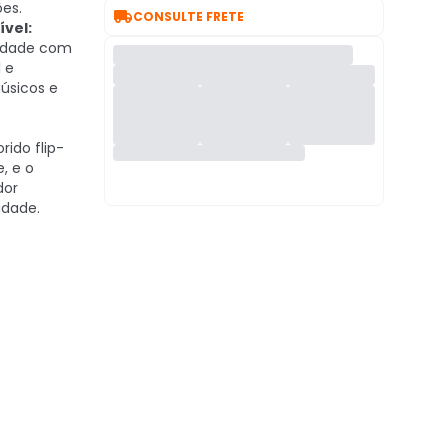
es.

CONSULTE FRETE
ível:
lidade com
 e
músicos e
rido flip-
e, e o
dor
idade.