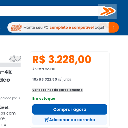
Buscar
s
mputadores
Periféricos
Periféricos
TV
Venda no KaBuM!
TV
Venda no KaBuM!
R$ 3.228,00


À vista no PIX
n-4k
ídeo
10
x
R$ 322,80
s/ juros
Ver detalhes de parcelamento
gerado por IA
Em estoque
ável:
Comprar agora
0fps com
0°,
Adicionar ao carrinho
s e