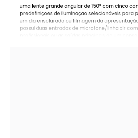
uma lente grande angular de 150° com cinco con
predefinições de iluminação selecionáveis para pe
um dia ensolarado ou filmagem da apresentação 
possui duas entradas de microfone/linha xlr c
profissionais ou as saídas principais de um co
estéreo x/y que pode ser trocada por um númer