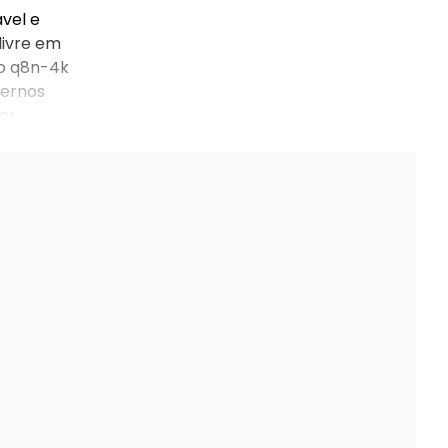
vel e
livre em
 o q8n-4k
ternos
or
mente.