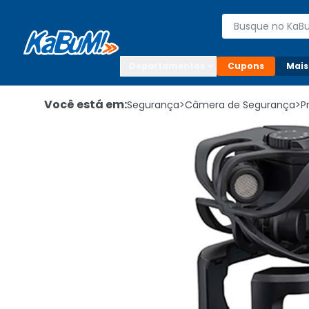
Enviar para:

Buscar produto
Digite o CEP

Departamentos
Cupons
Mais
Você está em:
Segurança
>
Câmera de Segurança
>
P