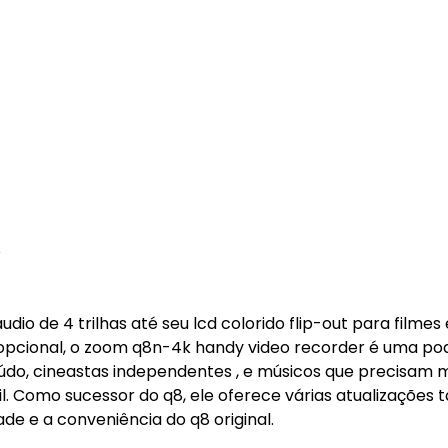
o
io de 4 trilhas até seu lcd colorido flip-out para filmes 
 opcional, o zoom q8n-4k handy video recorder é uma p
údo, cineastas independentes , e músicos que precisam 
. Como sucessor do q8, ele oferece várias atualizações 
 e a conveniência do q8 original.