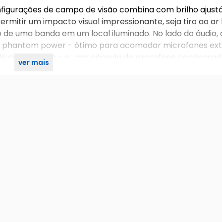
figurações de campo de visão combina com brilho ajustá
rmitir um impacto visual impressionante, seja tiro ao ar 
de uma banda em um local iluminado. No lado do áudio,
om phantom power - ótimo para acomodar microfones ex
nsole de mixagem - e uma cápsula de microfone condensad
ver mais
o de cápsulas de microfone zoom disponíveis separada