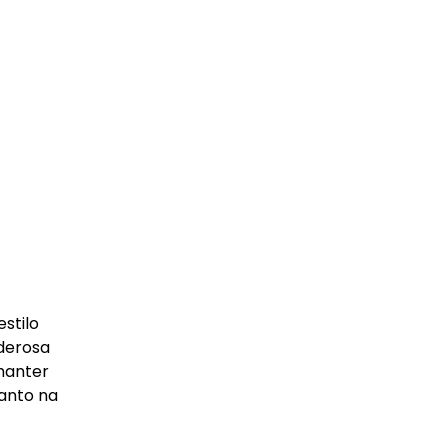
estilo
oderosa
manter
tanto na