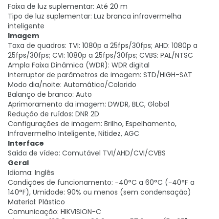
Faixa de luz suplementar: Até 20 m
Tipo de luz suplementar: Luz branca infravermelha
inteligente
Imagem
Taxa de quadros: TVI: 1080p a 25fps/30fps; AHD: 1080p a
25fps/30fps; CVI: 1080p a 25fps/30fps; CVBS: PAL/NTSC
Ampla Faixa Dinâmica (WDR): WDR digital
Interruptor de parâmetros de imagem: STD/HIGH-SAT
Modo dia/noite: Automático/Colorido
Balanço de branco: Auto
Aprimoramento da imagem: DWDR, BLC, Global
Redução de ruídos: DNR 2D
Configurações de imagem: Brilho, Espelhamento,
Infravermelho Inteligente, Nitidez, AGC
Interface
Saída de vídeo: Comutável TVI/AHD/CVI/CVBS
Geral
Idioma: Inglês
Condições de funcionamento: -40°C a 60°C (-40°F a
140°F), Umidade: 90% ou menos (sem condensação)
Material: Plástico
Comunicação: HIKVISION-C