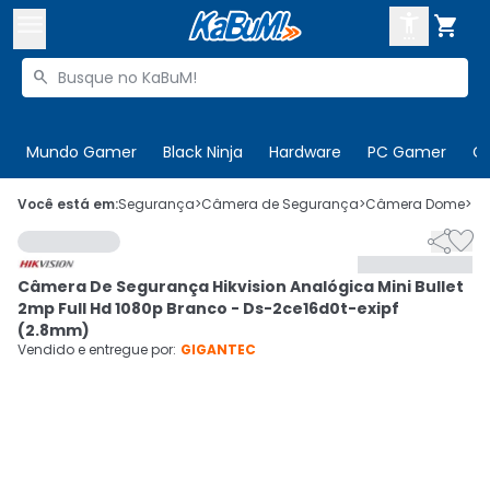



Buscar produtos


Enviar para:
Digite o CEP
Mundo Gamer
Black Ninja
Hardware
PC Gamer
C

Olá. Acesse sua conta
Você está em:
Segurança
>
Câmera de Segurança
>
Câmera Dome
>
C


ENTRE

Departamentos
Câmera De Segurança Hikvision Analógica Mini Bullet
CADASTRE-SE
Cupons

2mp Full Hd 1080p Branco - Ds-2ce16d0t-exipf
(2.8mm)
Mais Vendidos

Vendido e entregue por:
GIGANTEC
Ativar tradutor em libras
