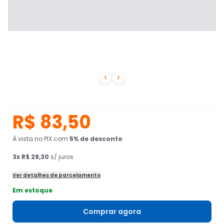


R$ 83,50
À vista no PIX
com
5
% de desconto
3
x
R$ 29,30
s/ juros
Ver detalhes de parcelamento
Em estoque
Comprar agora