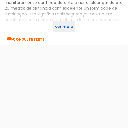
monitoramento contínuo durante a noite, alcançando até
20 metros de distância com excelente uniformidade de
iluminação. Isso significa mais segurança mesmo em
ambientes com pouca ou nenhuma luz, reduzindo pontos
escuros e melhorando a qualidade das gravações
ver mais
noturnas.

CONSULTE FRETE