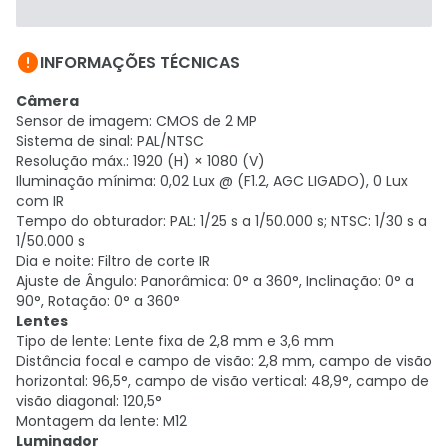

INFORMAÇÕES TÉCNICAS
Câmera
Sensor de imagem: CMOS de 2 MP
Sistema de sinal: PAL/NTSC
Resolução máx.: 1920 (H) × 1080 (V)
Iluminação mínima: 0,02 Lux @ (F1.2, AGC LIGADO), 0 Lux
com IR
Tempo do obturador: PAL: 1/25 s a 1/50.000 s; NTSC: 1/30 s a
1/50.000 s
Dia e noite: Filtro de corte IR
Ajuste de Ângulo: Panorâmica: 0° a 360°, Inclinação: 0° a
90°, Rotação: 0° a 360°
Lentes
Tipo de lente: Lente fixa de 2,8 mm e 3,6 mm
Distância focal e campo de visão: 2,8 mm, campo de visão
horizontal: 96,5°, campo de visão vertical: 48,9°, campo de
visão diagonal: 120,5°
Montagem da lente: M12
Luminador