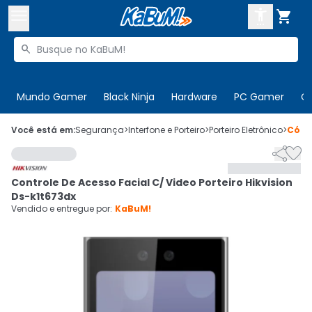



Buscar produtos


Enviar para:
Digite o CEP
Mundo Gamer
Black Ninja
Hardware
PC Gamer
C

Olá. Acesse sua conta
Você está em:
Segurança
>
Interfone e Porteiro
>
Porteiro Eletrônico
>
Códi


ENTRE

Departamentos
Controle De Acesso Facial C/ Video Porteiro Hikvision
CADASTRE-SE
Cupons

Ds-k1t673dx
Vendido e entregue por:
KaBuM!
Mais Vendidos

Ativar tradutor em libras
