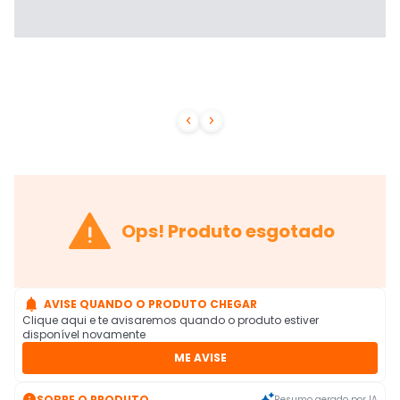



Ops! Produto esgotado

AVISE QUANDO O PRODUTO CHEGAR
Clique aqui e te avisaremos quando o produto estiver
disponível novamente
ME AVISE

SOBRE O PRODUTO
Resumo gerado por IA