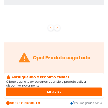



Ops! Produto esgotado

AVISE QUANDO O PRODUTO CHEGAR
Clique aqui e te avisaremos quando o produto estiver
disponível novamente
ME AVISE

SOBRE O PRODUTO
Resumo gerado por IA