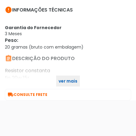

INFORMAÇÕES TÉCNICAS
Garantia do Fornecedor
3 Meses
Peso
:
20 gramas (bruto com embalagem)

DESCRIÇÃO DO PRODUTO
Resistor constanta
fio 20w 15r
ver mais
múltiplo 10 unidades

CONSULTE FRETE