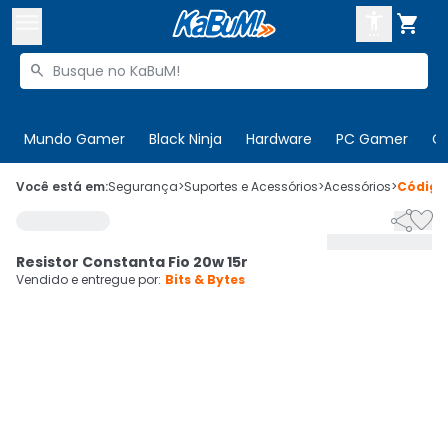



Buscar produtos


Enviar para:
Digite o CEP
Mundo Gamer
Black Ninja
Hardware
PC Gamer
C

Olá. Acesse sua conta
Você está em:
Segurança
>
Suportes e Acessórios
>
Acessórios
>
Códig


ENTRE

Departamentos
Resistor Constanta Fio 20w 15r
CADASTRE-SE
Cupons

Vendido e entregue por:
Bits & Bytes
Mais Vendidos

Ativar tradutor em libras
