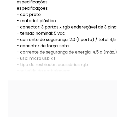
especificações
especificações:
- cor: preto
- material: plástico
- conector: 3 portas x rgb endereçável de 3 pino
- tensão nominal: 5 vdc
- corrente de segurança: 2,0 (1 porta) / total 4,5
- conector de força: sata
- corrente de segurança de energia: 4,5 a (máx.)
- usb: micro usb x 1
- tipo de resfriador: acessórios rgb
conteúdo da embalagem:
- 1 x controle argb gen2 cooler master a1 comp