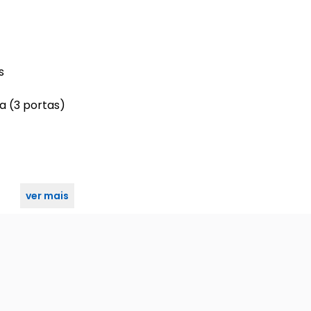
s
 a (3 portas)
ver mais
acto