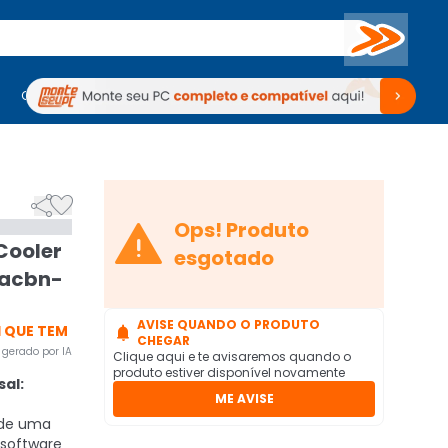
Buscar
PC Gamer
Computadores
Computadores
Periféricos
Periféricos
TV
Venda no KaBuM!
TV
Venda no KaBuM!



Ops! Produto
Cooler
esgotado
-acbn-
AVISE QUANDO O PRODUTO
 QUE TEM

CHEGAR
gerado por IA
Clique aqui e te avisaremos quando o
produto estiver disponível novamente
al:
ME AVISE
 de uma
 software