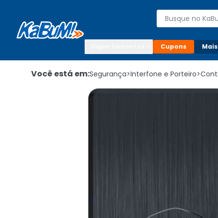
Enviar para:

Buscar produto
Digite o CEP

Departamentos
Cupons
Mais
Você está em:
Segurança
>
Interfone e Porteiro
>
Cont