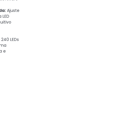
da:
Ajuste
a LED
uitivo
 240 LEDs
uma
a e