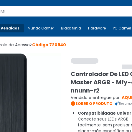
s
 Vendidos
Mais-v-
Mundo Gamer
Mundo Gamer
Black Ninja
Black Ninja
Hardware
Hardware
PC Gamer
role de Acesso
>
Código
720940
Controlador De LED 
Master ARGB - Mfy
nnunn-r2
Vendido e entregue por:
AQUI

SOBRE O PRODUTO
Resumo 
Compatibilidade Univers
Conecte seus LEDs ARGB
facilmente, sem precisar
placa-mãe específica ou