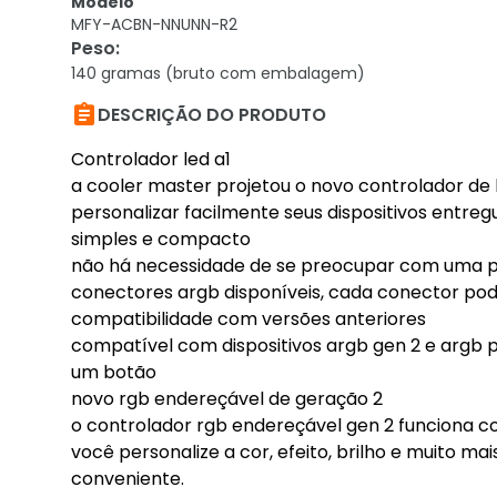
Modelo
MFY-ACBN-NNUNN-R2
Peso
:
140 gramas (bruto com embalagem)

DESCRIÇÃO DO PRODUTO
Controlador led a1
a cooler master projetou o novo controlador de 
personalizar facilmente seus dispositivos ent
simples e compacto
não há necessidade de se preocupar com uma 
conectores argb disponíveis, cada conector pode 
compatibilidade com versões anteriores
compatível com dispositivos argb gen 2 e argb p
um botão
novo rgb endereçável de geração 2
o controlador rgb endereçável gen 2 funciona c
você personalize a cor, efeito, brilho e muito mais
conveniente.