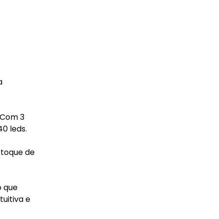
a
 Com 3
0 leds.
 toque de
o que
tuitiva e