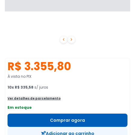


R$ 3.355,80
À vista no PIX
10
x
R$ 335,58
s/ juros
Ver detalhes de parcelamento
Em estoque
Comprar agora
Adicionar ao carrinho