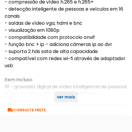
- compressão de vídeo h.265 e h.265+
- detecção inteligente de pessoas e veículos em 16
canais
- saídas de vídeo vga, hdmi e bnc
- visualização em 1080p
- compatibilidade com protocolo onvif
- função bnc + ip – adiciona câmeras ip ao dvr
- suporta 2 hds sata de alta capacidade
- compatível com redes wi-fi através de adaptador
usb
item incluso
01 - gravador digital de vídeo inteligencia de pessoas
e veiculos 32 canais mhdx 1232 intelbras
ver mais
01 - hd 1tb

CONSULTE FRETE