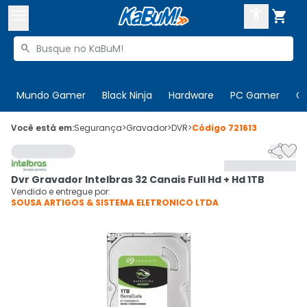



Buscar produtos


Enviar para:
Digite o CEP
Mundo Gamer
Black Ninja
Hardware
PC Gamer
C

Olá. Acesse sua conta
Você está em:
Segurança
>
Gravador
>
DVR
>
Código
721613


ENTRE

Departamentos
Dvr Gravador Intelbras 32 Canais Full Hd + Hd 1TB
CADASTRE-SE
Cupons

Vendido e entregue por:
SOUSA ARTIGOS & SISTEMA ELETRONICO LTDA
Mais Vendidos

Ativar tradutor em libras
