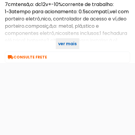
7cmtensã,o: dc12v+-10%corrente de trabalho:
1~3atempo para acionamento: 0.5scompatí,vel com
porteiro eletrô,nico, controlador de acesso e ví,deo
porteiro.composiç,ã,o: metal, plá,stico e
componentes eletrô,nicositens inclusos:1 fechadura
elé,trica1 batente3 chaves1 kit para instalaç,ã,o1
ver mais
manual de instruç,ã,o

CONSULTE FRETE