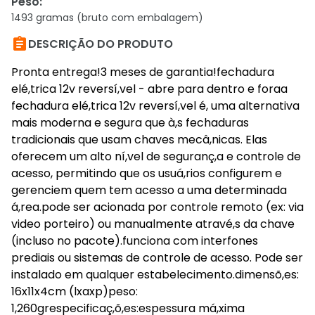
Peso
:
1493 gramas (bruto com embalagem)

DESCRIÇÃO DO PRODUTO
Pronta entrega!3 meses de garantia!fechadura
elé,trica 12v reversí,vel - abre para dentro e foraa
fechadura elé,trica 12v reversí,vel é, uma alternativa
mais moderna e segura que à,s fechaduras
tradicionais que usam chaves mecâ,nicas. Elas
oferecem um alto ní,vel de seguranç,a e controle de
acesso, permitindo que os usuá,rios configurem e
gerenciem quem tem acesso a uma determinada
á,rea.pode ser acionada por controle remoto (ex: via
video porteiro) ou manualmente atravé,s da chave
(incluso no pacote).funciona com interfones
prediais ou sistemas de controle de acesso. Pode ser
instalado em qualquer estabelecimento.dimensõ,es:
16x11x4cm (lxaxp)peso:
1,260grespecificaç,õ,es:espessura má,xima