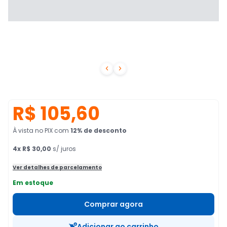


R$ 105,60
À vista no PIX
com
12
% de desconto
4
x
R$ 30,00
s/ juros
Ver detalhes de parcelamento
Em estoque
Comprar agora
Adicionar ao carrinho