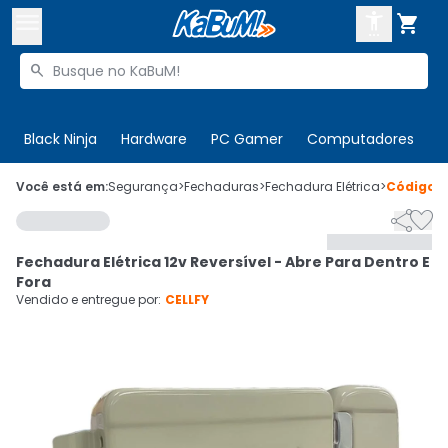



Buscar produtos


Enviar para:
Digite o CEP
Black Ninja
Hardware
PC Gamer
Computadores
P

Olá. Acesse sua conta
Você está em:
Segurança
>
Fechaduras
>
Fechadura Elétrica
>
Código
7


ENTRE

Departamentos
Fechadura Elétrica 12v Reversível - Abre Para Dentro E
CADASTRE-SE
Cupons

Fora
Vendido e entregue por:
CELLFY
Mais Vendidos

Ativar tradutor em libras
