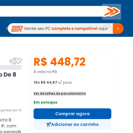
Buscar
PC Gamer
Computadores
Computadores
Periféricos
Periféricos
TV
Venda no KaBuM!
TV
Venda no KaBuM!
R$ 448,72


À vista no PIX
o De 8
10
x
R$ 44,87
s/ juros
Ver detalhes de parcelamento
Em estoque
gerado por IA
Comprar agora
rta 8
Adicionar ao carrinho
 IP, com
a expandir