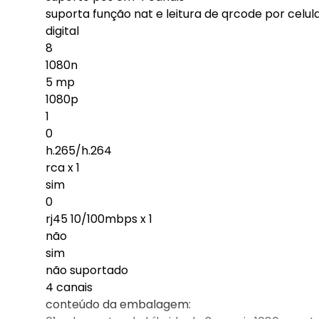
suporta função nat e leitura de qrcode por celul
digital
8
1080n
5 mp
1080p
1
0
h.265/h.264
rca x 1
sim
0
rj45 10/100mbps x 1
não
sim
não suportado
4 canais
conteúdo da embalagem: