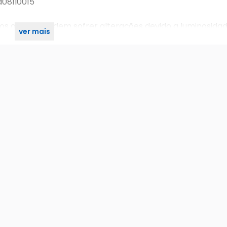
d081l0015
os objetos podem sofrer alterações devido a luminosidad
ver mais
ção do usuário.