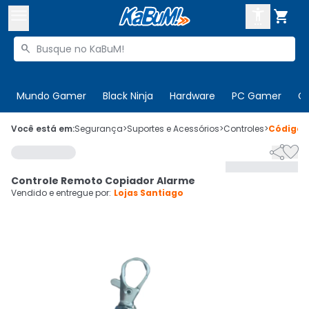



Buscar produtos


Enviar para:
Digite o CEP
Mundo Gamer
Black Ninja
Hardware
PC Gamer
C

Olá. Acesse sua conta
Você está em:
Segurança
>
Suportes e Acessórios
>
Controles
>
Código


ENTRE

Departamentos
Controle Remoto Copiador Alarme
CADASTRE-SE
Cupons

Vendido e entregue por:
Lojas Santiago
Mais Vendidos

Ativar tradutor em libras
