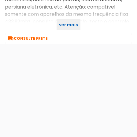
persiana eletrônica, etc. Atenção: compatível
somente com aparelhos da mesma frequência fixa
433,92mhz, consulte o seu modelo. Teste o controle
ver mais
após a clonagem.

CONSULTE FRETE