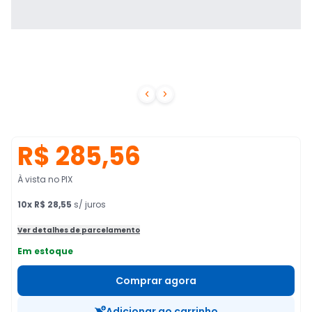


R$ 285,56
À vista no PIX
10
x
R$ 28,55
s/ juros
Ver detalhes de parcelamento
Em estoque
Comprar agora
Adicionar ao carrinho