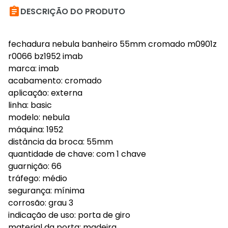

DESCRIÇÃO DO PRODUTO
fechadura nebula banheiro 55mm cromado m0901z
r0066 bz1952 imab
marca: imab
acabamento: cromado
aplicação: externa
linha: basic
modelo: nebula
máquina: 1952
distância da broca: 55mm
quantidade de chave: com 1 chave
guarnição: 66
tráfego: médio
segurança: mínima
corrosão: grau 3
indicação de uso: porta de giro
material da porta: madeira