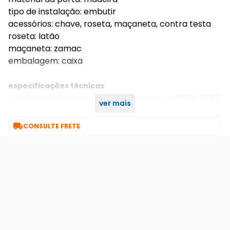
tipo de instalação: embutir
acessórios: chave, roseta, maçaneta, contra testa
roseta: latão
maçaneta: zamac
embalagem: caixa
especificações técnicas
fechadura nebula banheiro 55mm cromado m0901z r0066
ver mais
bz1952 imab

CONSULTE FRETE