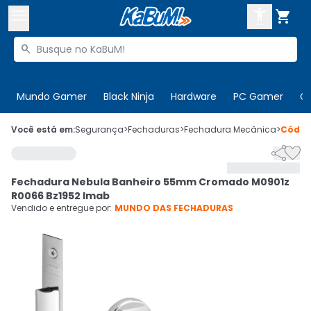



Buscar produtos


Enviar para:
Digite o CEP
Mundo Gamer
Black Ninja
Hardware
PC Gamer
C

Olá. Acesse sua conta
Você está em:
Segurança
>
Fechaduras
>
Fechadura Mecânica
>
Códi


ENTRE

Departamentos
Fechadura Nebula Banheiro 55mm Cromado M0901z
CADASTRE-SE
Cupons

R0066 Bz1952 Imab
Vendido e entregue por:
MUNDO DAS FECHADURAS
Mais Vendidos

Ativar tradutor em libras
