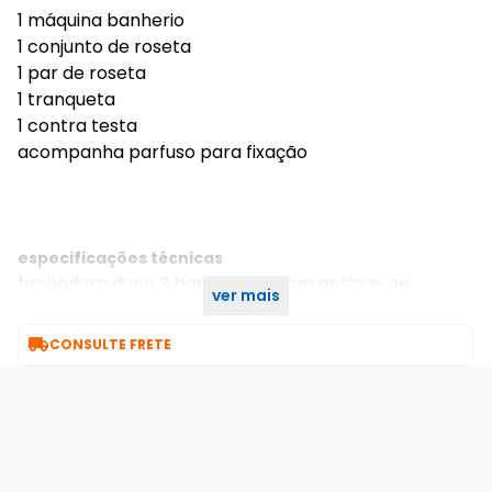
1 máquina banherio
1 conjunto de roseta
1 par de roseta
1 tranqueta
1 contra testa
acompanha parfuso para fixação
especificações técnicas
fechadura duna 3 banheiro 40mm antique aq
ver mais
m09j5z r0069 bz1300 imab

CONSULTE FRETE