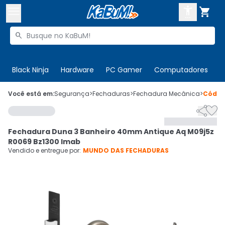



Buscar produtos


Enviar para:
Digite o CEP
Black Ninja
Hardware
PC Gamer
Computadores
P

Olá. Acesse sua conta
Você está em:
Segurança
>
Fechaduras
>
Fechadura Mecânica
>
Códi


ENTRE

Departamentos
Fechadura Duna 3 Banheiro 40mm Antique Aq M09j5z
CADASTRE-SE
Cupons

R0069 Bz1300 Imab
Vendido e entregue por:
MUNDO DAS FECHADURAS
Mais Vendidos

Ativar tradutor em libras
