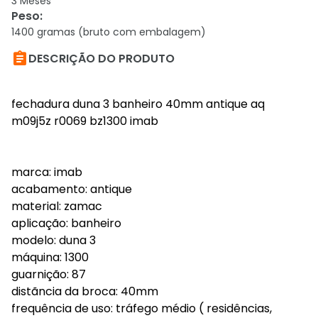
3 Meses
Peso
:
1400 gramas (bruto com embalagem)

DESCRIÇÃO DO PRODUTO
fechadura duna 3 banheiro 40mm antique aq
m09j5z r0069 bz1300 imab
marca: imab
acabamento: antique
material: zamac
aplicação: banheiro
modelo: duna 3
máquina: 1300
guarnição: 87
distãncia da broca: 40mm
frequência de uso: tráfego médio ( residências,