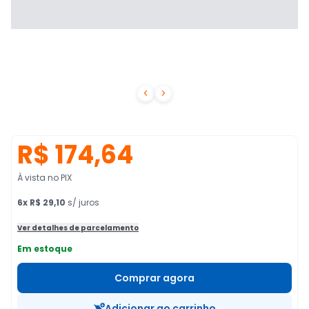


R$ 174,64
À vista no PIX
6
x
R$ 29,10
s/ juros
Ver detalhes de parcelamento
Em estoque
Comprar agora
Adicionar ao carrinho