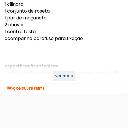
1 cilindro
1 conjunto de roseta
1 par de maçaneta
2 chaves
1 contra testa
acompanha parafuso para fixação
especificações técnicas
fechadura duna 3 externa 40mm antique aq m09j5z
ver mais
r0069 ez1300 imab

CONSULTE FRETE