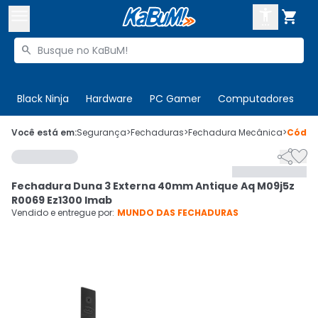



Buscar produtos


Enviar para:
Digite o CEP
Black Ninja
Hardware
PC Gamer
Computadores
P

Olá. Acesse sua conta
Você está em:
Segurança
>
Fechaduras
>
Fechadura Mecânica
>
Códi


ENTRE

Departamentos
Fechadura Duna 3 Externa 40mm Antique Aq M09j5z
CADASTRE-SE
Cupons

R0069 Ez1300 Imab
Vendido e entregue por:
MUNDO DAS FECHADURAS
Mais Vendidos

Ativar tradutor em libras
