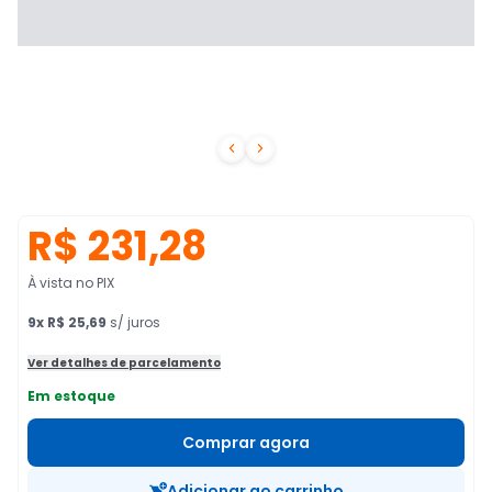


R$ 231,28
À vista no PIX
9
x
R$ 25,69
s/ juros
Ver detalhes de parcelamento
Em estoque
Comprar agora
Adicionar ao carrinho