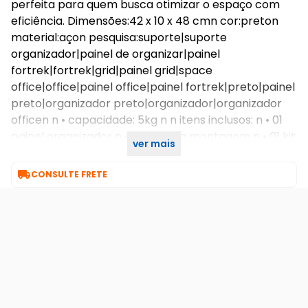
perfeita para quem busca otimizar o espaço com
eficiência. Dimensões:42 x 10 x 48 cmn cor:preton
material:açon pesquisa:suporte|suporte
organizador|painel de organizar|painel
fortrek|fortrek|grid|painel grid|space
office|office|painel office|painel fortrek|preto|painel
preto|organizador preto|organizador|organizador
officen n • capacidade: 5kg n n itens inclusos: n • 01
painel organizador n • 01 kit para montagem n • 01 kit
ver mais
de acessórios office

CONSULTE FRETE