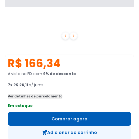


R$ 166,34
À vista no PIX
com
9
% de desconto
7
x
R$ 26,11
s/ juros
Ver detalhes de parcelamento
Em estoque
Comprar agora
Adicionar ao carrinho