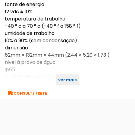
fonte de energia
12 vdc ± 10%
temperatura de trabalho
-40 ° c a 70 ° c (-40 ° f a 158 ° f)
umidade de trabalho
10% a 90% (sem condensação)
dimensão
62mm × 132mm × 44mm (2,44 × 5,20 × 1,73 )
nivel à prova de água
ip65
método de montagem
ver mais
montagem em superficie

CONSULTE FRETE