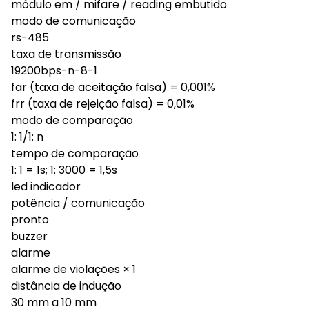
módulo em / mifare / reading embutido
modo de comunicação
rs-485
taxa de transmissão
19200bps-n-8-1
far (taxa de aceitação falsa) = 0,001%
frr (taxa de rejeição falsa) = 0,01%
modo de comparação
1: 1/1: n
tempo de comparação
1: 1 = 1s; 1: 3000 = 1,5s
led indicador
potência / comunicação
pronto
buzzer
alarme
alarme de violações × 1
distância de indução
30 mm a 10 mm