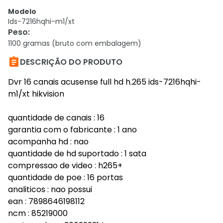
Modelo
Ids-7216hqhi-m1/xt
Peso
:
1100 gramas (bruto com embalagem)

DESCRIÇÃO DO PRODUTO
Dvr 16 canais acusense full hd h.265 ids-7216hqhi-
m1/xt hikvision
quantidade de canais : 16
garantia com o fabricante : 1 ano
acompanha hd : nao
quantidade de hd suportado : 1 sata
compressao de video : h265+
quantidade de poe : 16 portas
analiticos : nao possui
ean : 7898646198112
ncm : 85219000