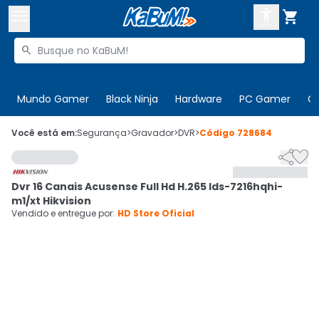



Buscar produtos


Enviar para:
Digite o CEP
Mundo Gamer
Black Ninja
Hardware
PC Gamer
C

Olá. Acesse sua conta
Você está em:
Segurança
>
Gravador
>
DVR
>
Código
728684


ENTRE

Departamentos
Dvr 16 Canais Acusense Full Hd H.265 Ids-7216hqhi-
CADASTRE-SE
Cupons

m1/xt Hikvision
Vendido e entregue por:
HD Store Oficial
Mais Vendidos

Ativar tradutor em libras
