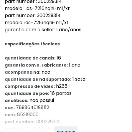
part number : 300229314
modelo : ids-7216hqhi-m1/xt
part number: 300229314
modelo: ids-7216hqhi-m1/xt
garantia com o seller: 1 ano/anos
especificações técnicas
16
quantidade de canais:
1 ano
garantia com o. Fabricante:
nao
acompanha hd:
1 sata
quantidade de hd suportado:
h265+
compressao de video:
16 portas
quantidade de poe:
nao possui
analiticos:
7898646198112
ean:
85219000
ncm:
300229314
part number:
ids 7216hqhi m1/xt
modelo:
ver mais