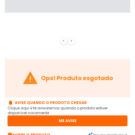



Ops! Produto esgotado

AVISE QUANDO O PRODUTO CHEGAR
Clique aqui e te avisaremos quando o produto estiver
disponível novamente
ME AVISE

SOBRE O PRODUTO
Resumo gerado por IA