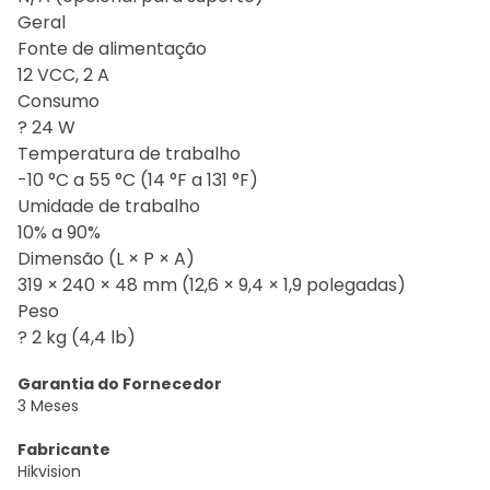
Geral
Fonte de alimentação
12 VCC, 2 A
Consumo
? 24 W
Temperatura de trabalho
-10 °C a 55 °C (14 °F a 131 °F)
Umidade de trabalho
10% a 90%
Dimensão (L × P × A)
319 × 240 × 48 mm (12,6 × 9,4 × 1,9 polegadas)
Peso
? 2 kg (4,4 lb)
Garantia do Fornecedor
3 Meses
Fabricante
Hikvision