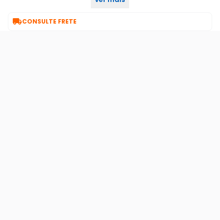
1 ano/anos
garantia com o. Seller::

CONSULTE FRETE