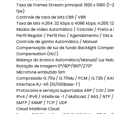
Taxa de frames Stream principal: 1920 x 1080 (1–
fps)
Controle de taxa de bits CBR / VBR
Taxa de bits H.264: 32 kbps a 4096 kbps; H.265: 
Modos de vídeo Automático / Colorido / Preto e
Perfil Regular / Perfil Fixo / Agendamento / Dia e
Controle de ganho Automático / Manual
Compensação de luz de fundo Backlight Compens
Compensation (HLC)
Balanço do branco Automático/Manual/ Luz Natu
Rotação de imagem 0°/90°/180°/270°
Microfone embutido Sim
Compressão G.711a / G.711Mu / PCM / G.726 / AA
Interface RJ-45 (10/100Base-T)
Protocolos e serviços suportados ARP / CGI / DHC
IPv4 / IPv6 / Intelbras -1 / Multicast / NAS / NT
SMTP / SNMP / TCP / UDP
Cloud Intelbras Cloud