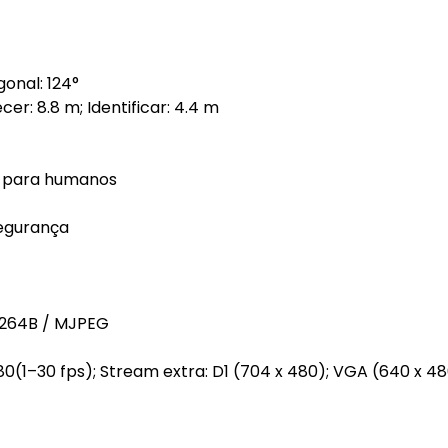
gonal: 124°
er: 8.8 m; Identificar: 4.4 m
s para humanos
Segurança
H.264B / MJPEG
0(1–30 fps); Stream extra: D1 (704 x 480); VGA (640 x 48