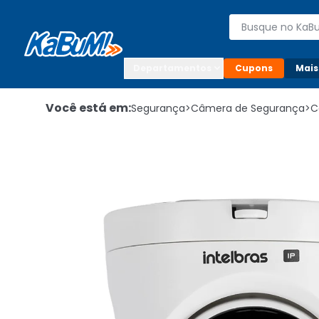
Enviar para:

Buscar produto
Digite o CEP

Departamentos
Cupons
Mais
Você está em:
Segurança
>
Câmera de Segurança
>
C