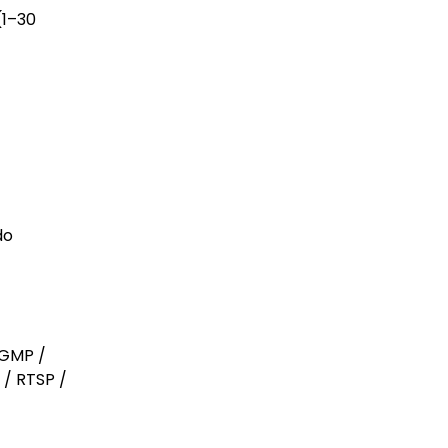
(1–30
do
IGMP /
 / RTSP /