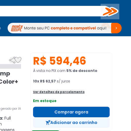
Buscar
s
mputadores
Periféricos
Periféricos
TV
Venda no KaBuM!
TV
Venda no KaBuM!
R$ 594,46


À vista no PIX
com
5
% de desconto
 2mp
 Color+
10
x
R$ 62,57
s/ juros
Ver detalhes de parcelamento
Em estoque
gerado por IA
Comprar agora
a:
Full
Adicionar ao carrinho
m
magens