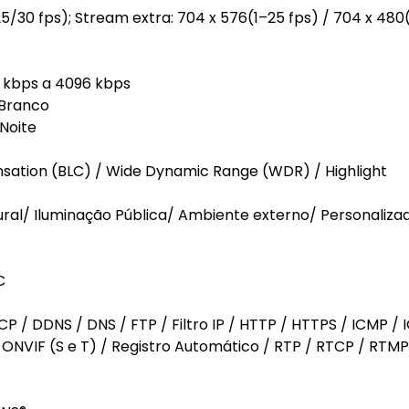
25/30 fps); Stream extra: 704 x 576(1–25 fps) / 704 x 480
12 kbps a 4096 kbps
 Branco
 Noite
ation (BLC) / Wide Dynamic Range (WDR) / Highlight
ral/ Iluminação Pública/ Ambiente externo/ Personaliza
C
P / DDNS / DNS / FTP / Filtro IP / HTTP / HTTPS / ICMP / 
P / ONVIF (S e T) / Registro Automático / RTP / RTCP / RTMP