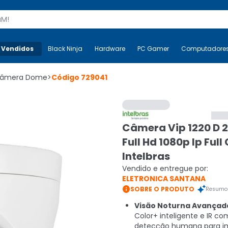
s
 Vendidos
Mais-v-
Black Ninja
Black Ninja
Hardware
Hardware
PC Gamer
PC Gamer
Computadore
Co
âmera Dome
>
Código
729041
Câmera Vip 1220 D
Full Hd 1080p Ip Full
Intelbras
Vendido e entregue por:
ELETRONICA SANTANA

SOBRE O PRODUTO
Resumo 
Visão Noturna Avançad
Color+ inteligente e IR co
detecção humana para i