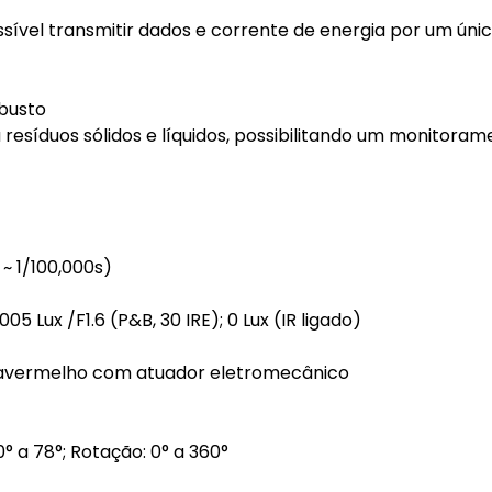
ível transmitir dados e corrente de energia por um úni
busto
 resíduos sólidos e líquidos, possibilitando um monitora
~ 1/100,000s)
005 Lux /F1.6 (P&B, 30 IRE); 0 Lux (IR ligado)
nfravermelho com atuador eletromecânico
0° a 78°; Rotação: 0° a 360°