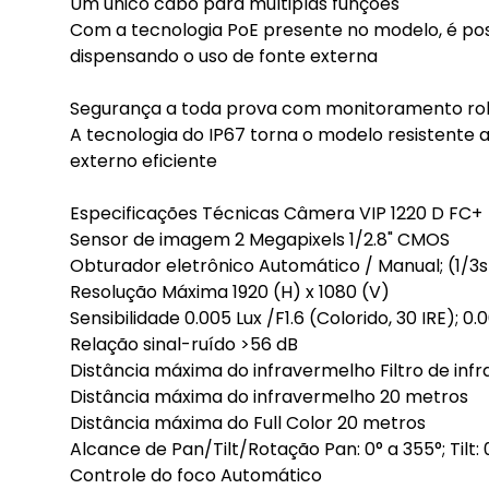
Um único cabo para múltiplas funções
Com a tecnologia PoE presente no modelo, é poss
dispensando o uso de fonte externa
Segurança a toda prova com monitoramento ro
A tecnologia do IP67 torna o modelo resistente a
externo eficiente
Especificações Técnicas Câmera VIP 1220 D FC+
Sensor de imagem 2 Megapixels 1/2.8" CMOS
Obturador eletrônico Automático / Manual; (1/3s 
Resolução Máxima 1920 (H) x 1080 (V)
Sensibilidade 0.005 Lux /F1.6 (Colorido, 30 IRE); 0.0
Relação sinal-ruído >56 dB
Distância máxima do infravermelho Filtro de i
Distância máxima do infravermelho 20 metros
Distância máxima do Full Color 20 metros
Alcance de Pan/Tilt/Rotação Pan: 0° a 355°; Tilt: 
Controle do foco Automático