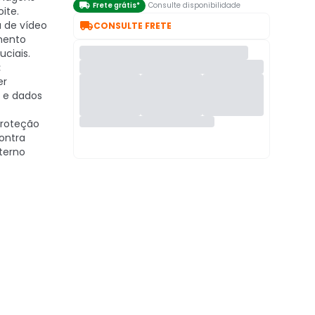

Frete grátis*
Consulte disponibilidade
oite.

 de vídeo
CONSULTE FRETE
mento
uciais.
:
er
a e dados
roteção
contra
terno