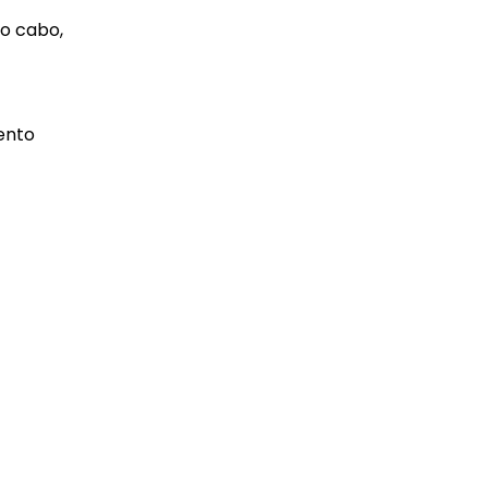
co cabo,
mento