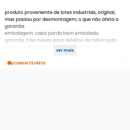
produto proveniente de lotes industriais, original,
mas passou por desmontagem, o que não afeta a
garantia.
embalagem: caixa parda bem embalada.
garantia: três meses para defeitos de fabricação
após o recebimento (não cobre mal uso).
ver mais
suporte: segunda à sexta, das 8h às 17h.

CONSULTE FRETE