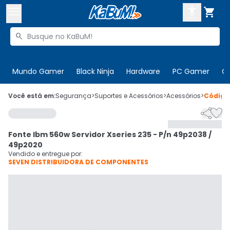



Buscar produtos


Enviar para:
Digite o CEP
Mundo Gamer
Black Ninja
Hardware
PC Gamer
C

Olá. Acesse sua conta
Você está em:
Segurança
>
Suportes e Acessórios
>
Acessórios
>
Códig


ENTRE

Departamentos
Fonte Ibm 560w Servidor Xseries 235 - P/n 49p2038 /
CADASTRE-SE
Cupons

49p2020
Vendido e entregue por:
SEVEN DISTRIBUIDORA DE COMPONENTES
Mais Vendidos

Ativar tradutor em libras
