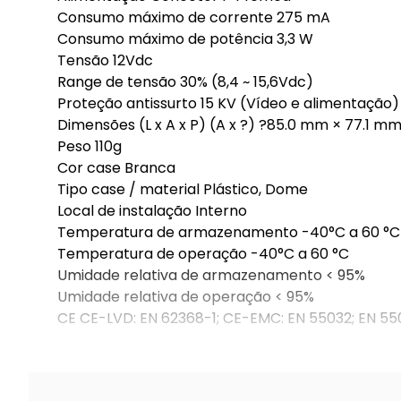
Consumo máximo de corrente 275 mA
Consumo máximo de potência 3,3 W
Tensão 12Vdc
Range de tensão 30% (8,4 ~ 15,6Vdc)
Proteção antissurto 15 KV (Vídeo e alimentação)
Dimensões (L x A x P) (A x ?) ?85.0 mm × 77.1 m
Peso 110g
Cor case Branca
Tipo case / material Plástico, Dome
Local de instalação Interno
Temperatura de armazenamento -40°C a 60 °C
Temperatura de operação -40°C a 60 °C
Umidade relativa de armazenamento < 95%
Umidade relativa de operação < 95%
CE CE-LVD: EN 62368-1; CE-EMC: EN 55032; EN 55
sku: 33402