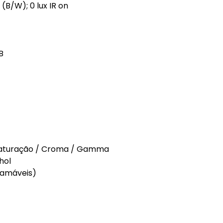
6 (B/W); 0 lux IR on
B
/ Saturação / Croma / Gamma
hol
ramáveis)