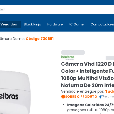
s
 Vendidos
Mais-v-
Black Ninja
Black Ninja
Hardware
Hardware
PC Gamer
PC Gamer
Computadore
Co
âmera Dome
>
Código
730691
Câmera Vhd 1220 D F
Color+ Inteligente Fu
1080p Multihd Visão
Noturna De 20m Int
Vendido e entregue por:
Tudo

SOBRE O PRODUTO
Resumo 
Imagens Coloridas 24/7
gravações Full HD 1080p co