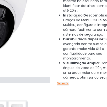
mesmo na escuridão total
identificar detalhes com 
até 20m.
Instalação Descomplica
Graças ao Menu OSD e te
MultiHD, configure e integ
câmera facilmente com d
sistemas de segurança.
Durabilidade Superior:
P
avançada contra surtos d
garante maior vida útil e
confiabilidade para seu
monitoramento.
Visualização Ampla:
Co
ângulo de visão de 110°, m
uma área maior com me
câmeras, otimizando seu p
Ver mais