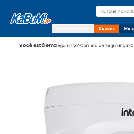
Enviar para:

Buscar produto
Digite o CEP

Departamentos
Cupons
Mais
Você está em:
Segurança
>
Câmera de Segurança
>
C