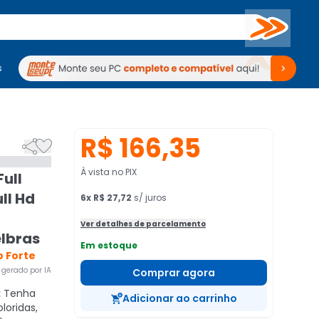
Buscar
s
mputadores
Periféricos
Periféricos
TV
Venda no KaBuM!
TV
Venda no KaBuM!
R$ 166,35


À vista no PIX
ull
ll Hd
6
x
R$ 27,72
s/ juros
Ver detalhes de parcelamento
elbras
Em estoque
 Forte
gerado por IA
Comprar agora
:
Tenha
Adicionar ao carrinho
loridas,