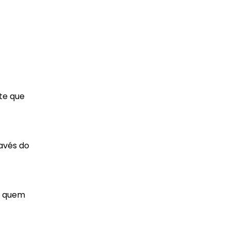
te que
ravés do
ra quem