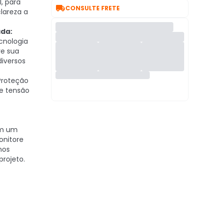
, para

CONSULTE FRETE
clareza a
da:
cnologia
re sua
iversos
roteção
e tensão
m um
onitore
nos
rojeto.