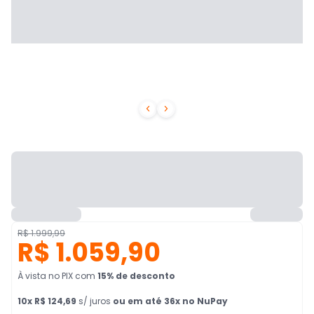


R$ 1.999,99
R$ 1.059,90
À vista no PIX
com
15
% de desconto
10
x
R$ 124,69
s/ juros
ou em até 36x no NuPay