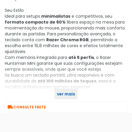
Seu Estilo
Ideal para setups
minimalistas
e competitivos, seu
formato compacto de 60%
libera espaço na mesa para
movimentação do mouse, proporcionando mais conforto
durante as partidas. Para personalização avançada, o
teclado conta com
Razer Chroma RGB
, permitindo a
escolha entre 16,8 milhões de cores e efeitos totalmente
ajustáveis.
Com memória integrada para
até 5 perfis
, o Razer
Huntsman Mini garante que suas configurações estejam
sempre acessíveis, onde quer que você esteja.
Se busca um teclado portátil, ultra responsivo e com
durabilidade de
até 100 milhões de toques
, essa é a
escolha definitiva para gamers exigentes.
ver mais
Compre agora no KaBuM!

CONSULTE FRETE