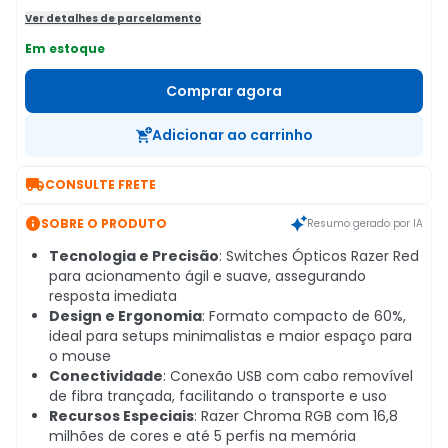
Ver detalhes de parcelamento
Em estoque
Comprar agora
Adicionar ao carrinho

CONSULTE FRETE

SOBRE O PRODUTO
Resumo gerado por IA
Tecnologia e Precisão
: Switches Ópticos Razer Red
para acionamento ágil e suave, assegurando
resposta imediata
Design e Ergonomia
: Formato compacto de 60%,
ideal para setups minimalistas e maior espaço para
o mouse
Conectividade
: Conexão USB com cabo removível
de fibra trançada, facilitando o transporte e uso
Recursos Especiais
: Razer Chroma RGB com 16,8
milhões de cores e até 5 perfis na memória