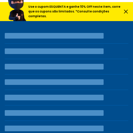
Use o cupom ESQUENTA e ganhe 10% OFF neste item, corre
que os cupons são limitados. *Consulte condições
completas.