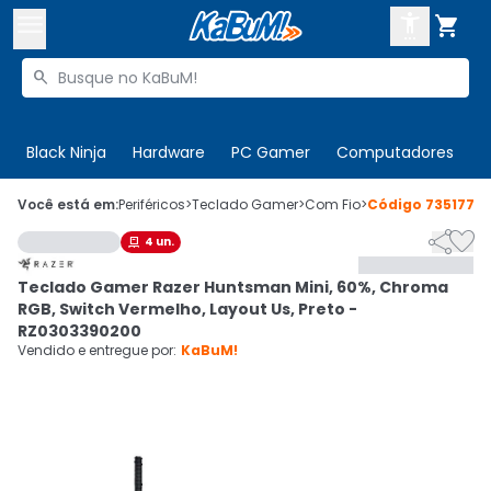



Buscar produtos


Enviar para:
Digite o CEP
Black Ninja
Hardware
PC Gamer
Computadores
P

Olá. Acesse sua conta
Você está em:
Periféricos
>
Teclado Gamer
>
Com Fio
>
Código
735177


4
un.

ENTRE

Departamentos
Teclado Gamer Razer Huntsman Mini, 60%, Chroma
CADASTRE-SE
Cupons

RGB, Switch Vermelho, Layout Us, Preto -
RZ0303390200
Mais Vendidos

Vendido e entregue por:
KaBuM!
Ativar tradutor em libras
