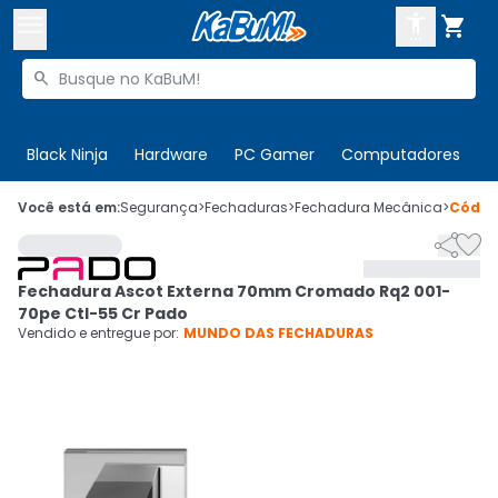



Buscar produtos


Enviar para:
Digite o CEP
Black Ninja
Hardware
PC Gamer
Computadores
P

Olá. Acesse sua conta
Você está em:
Segurança
>
Fechaduras
>
Fechadura Mecânica
>
Códi


ENTRE

Departamentos
Fechadura Ascot Externa 70mm Cromado Rq2 001-
CADASTRE-SE
Cupons

70pe Ctl-55 Cr Pado
Vendido e entregue por:
MUNDO DAS FECHADURAS
Mais Vendidos

Ativar tradutor em libras
