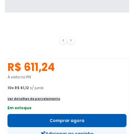


R$ 611,24
À vista no PIX
10
x
R$ 61,12
s/ juros
Ver detalhes de parcelamento
Em estoque
Comprar agora
Adicionar ao carrinho