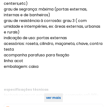
centers,etc)
grau de segrança: máxima (portas externas,
internas e de banheiros)
grau de resistência à corrosão: grau 3 ( com
umidade e intempéries, ex: áreas externas, urbanas
e rurais)
indicação de uso: portas externas
acessórios: roseta, cilindro, maçaneta, chave, contra
testa
acompanha parafuso para fixação
linha: acot
embalagem: caixa
especificações técnicas
fechadura ascot externa 70mm cromado rq2 001-
ver mais
70pe ctl-55 cr pado