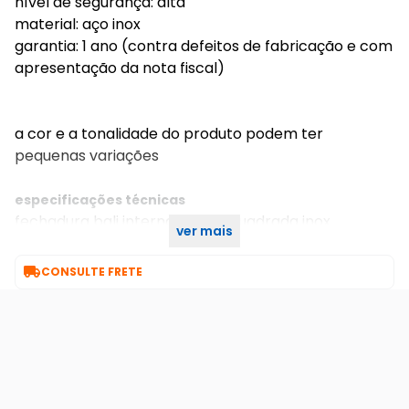
nível de segurança: alta
material: aço inox
garantia: 1 ano (contra defeitos de fabricação e com
apresentação da nota fiscal)
a cor e a tonalidade do produto podem ter
pequenas variações
especificações técnicas
fechadura bali interna roseta quadrada inox
ver mais
escovado 55mm soprano

CONSULTE FRETE