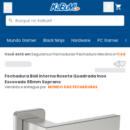



Buscar produtos


Enviar para:
Digite o CEP
Mundo Gamer
Black Ninja
Hardware
PC Gamer
C

Olá. Acesse sua conta
Você está em:
Segurança
>
Fechaduras
>
Fechadura Mecânica
>
Códi


ENTRE

Departamentos
Fechadura Bali Interna Roseta Quadrada Inox
CADASTRE-SE
Cupons

Escovado 55mm Soprano
Vendido e entregue por:
MUNDO DAS FECHADURAS
Mais Vendidos

Ativar tradutor em libras
