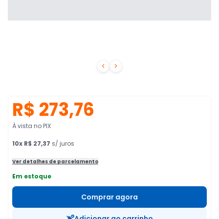


R$ 273,76
À vista no PIX
10
x
R$ 27,37
s/ juros
Ver detalhes de parcelamento
Em estoque
Comprar agora
Adicionar ao carrinho