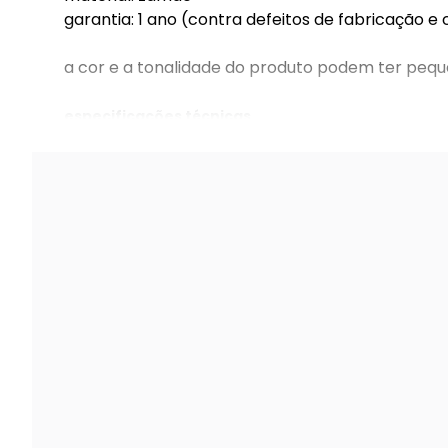
garantia: 1 ano (contra defeitos de fabricação e
a cor e a tonalidade do produto podem ter pequ
especificações técnicas
fechadura 823/ix40 banheiro roseta redonda 