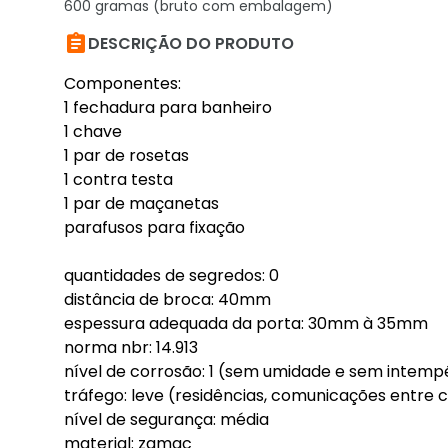
600 gramas (bruto com embalagem)

DESCRIÇÃO DO PRODUTO
Componentes:
1 fechadura para banheiro
1 chave
1 par de rosetas
1 contra testa
1 par de maçanetas
parafusos para fixação
quantidades de segredos: 0
distância de broca: 40mm
espessura adequada da porta: 30mm à 35mm
norma nbr: 14.913
nível de corrosão: 1 (sem umidade e sem intempér
tráfego: leve (residências, comunicações entre 
nível de segurança: média
material: zamac