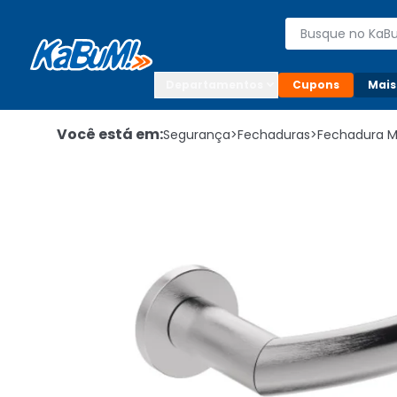
Enviar para:

Buscar produto
Digite o CEP

Departamentos
Cupons
Mais
Você está em:
Segurança
>
Fechaduras
>
Fechadura 