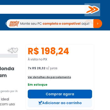
Buscar
PC Gamer
Computadores
Computadores
Periféricos
Periféricos
TV
Venda no KaBuM!
TV
Venda no KaBuM!
R$ 198,24


À vista no PIX
edonda
7
x
R$ 28,32
s/ juros
tam
Ver detalhes de parcelamento
Em estoque
gerado por IA
Comprar agora
Ideal
Adicionar ao carrinho
, com uso