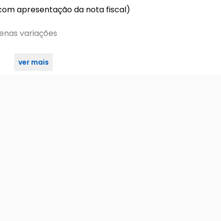
 com apresentação da nota fiscal)
enas variações
ver mais
escovada 40mm stam