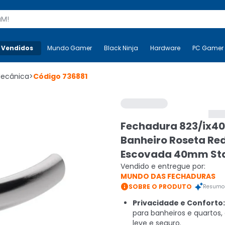
s
 Vendidos
Mais-v-
Mundo Gamer
Mundo Gamer
Black Ninja
Black Ninja
Hardware
Hardware
PC Gamer
Mecânica
>
Código
736881
Fechadura 823/ix40
Banheiro Roseta R
Escovada 40mm S
Vendido e entregue por:
MUNDO DAS FECHADURAS

SOBRE O PRODUTO
Resumo 
Privacidade e Conforto:
para banheiros e quartos
leve e seguro.