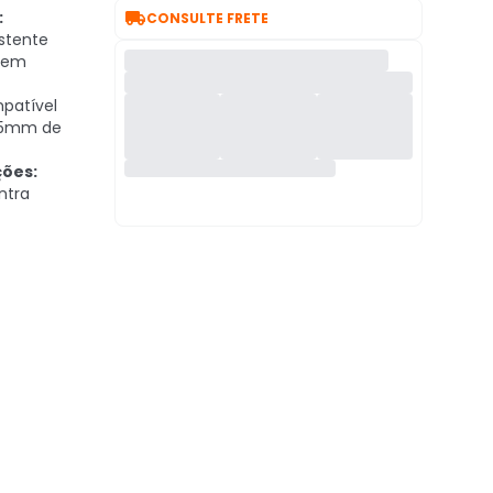

:
CONSULTE FRETE
stente
 sem
atível
35mm de
ões:
ntra