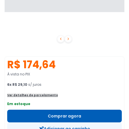


R$ 174,64
À vista no PIX
6
x
R$ 29,10
s/ juros
Ver detalhes de parcelamento
Em estoque
Comprar agora
Adicionar ao carrinho