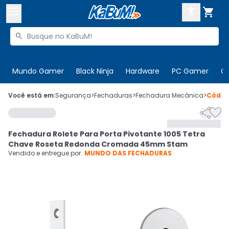



Buscar produtos


Enviar para:
Digite o CEP
Mundo Gamer
Black Ninja
Hardware
PC Gamer
C

Olá. Acesse sua conta
Você está em:
Segurança
>
Fechaduras
>
Fechadura Mecânica
>
Códi


ENTRE

Departamentos
Fechadura Rolete Para Porta Pivotante 1005 Tetra
CADASTRE-SE
Cupons

Chave Roseta Redonda Cromada 45mm Stam
Vendido e entregue por:
MUNDO DAS FECHADURAS
Mais Vendidos

Ativar tradutor em libras
