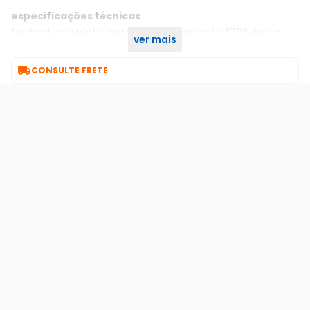
especificações técnicas
fechadura rolete para porta pivotante 1005 tetra
ver mais
chave roseta redonda cromada 45mm stam

CONSULTE FRETE