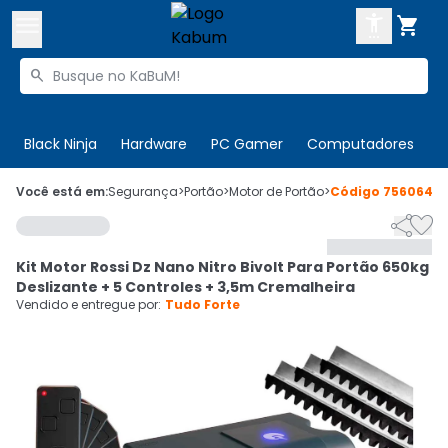



Buscar produtos


Enviar para:
Digite o CEP
Black Ninja
Hardware
PC Gamer
Computadores
P

Olá. Acesse sua conta
Você está em:
Segurança
>
Portão
>
Motor de Portão
>
Código
756064


ENTRE

Departamentos
Kit Motor Rossi Dz Nano Nitro Bivolt Para Portão 650kg
CADASTRE-SE
Cupons

Deslizante + 5 Controles + 3,5m Cremalheira
Vendido e entregue por:
Tudo Forte
Mais Vendidos

Ativar tradutor em libras
