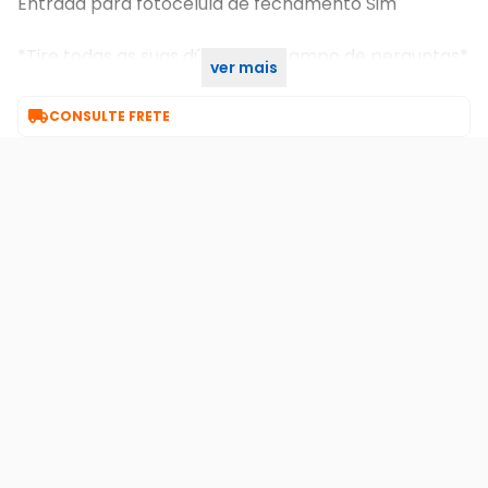
Entrada para fotocélula de fechamento Sim
*Tire todas as suas dúvidas no campo de perguntas*
ver mais
SKU INTERNO:26414

CONSULTE FRETE