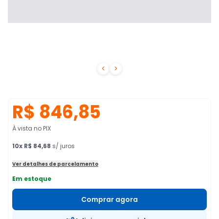


R$ 846,85
À vista no PIX
10
x
R$ 84,68
s/ juros
Ver detalhes de parcelamento
Em estoque
Comprar agora