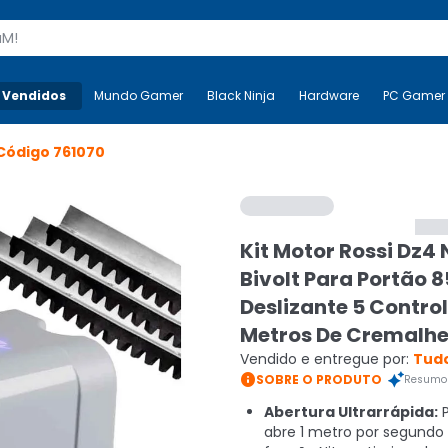
s
 Vendidos
Mais-v-
Mundo Gamer
Mundo Gamer
Black Ninja
Black Ninja
Hardware
Hardware
PC Gamer
Código
761070
Kit Motor Rossi Dz4 
Bivolt Para Portão 
Deslizante 5 Control
Metros De Cremalhe
Vendido e entregue por:
Tudo

SOBRE O PRODUTO
Resumo 
Abertura Ultrarrápida:
P
abre 1 metro por segund