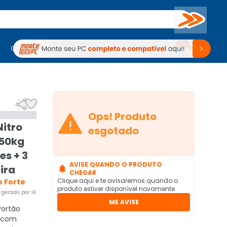
Buscar
PC Gamer
Computadores
Computadores
Periféricos
Periféricos
TV
Venda no KaBuM!
TV
Venda no KaBuM!



Ops! Produto
Nitro
esgotado
850kg
es + 3
AVISE QUANDO O PRODUTO
ira

CHEGAR
Clique aqui e te avisaremos quando o
 Forte
produto estiver disponível novamente
gerado por IA
ME AVISE
ortão
o com