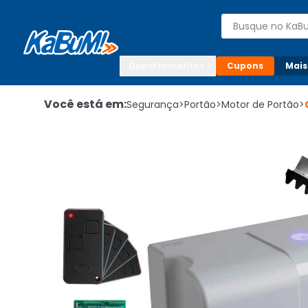
Enviar para:

Buscar produto
Digite o CEP

Departamentos
Cupons
Mais
Você está em:
Segurança
>
Portão
>
Motor de Portão
>