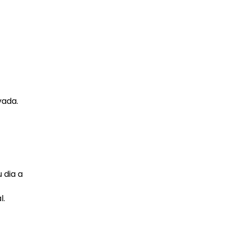
vada.
 dia a
l.