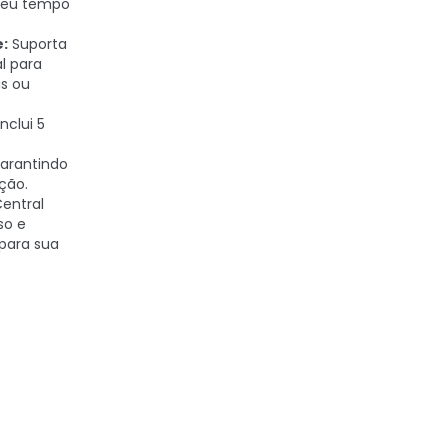
 seu tempo
e:
Suporta
l para
is ou
nclui 5
arantindo
ção.
entral
so e
para sua