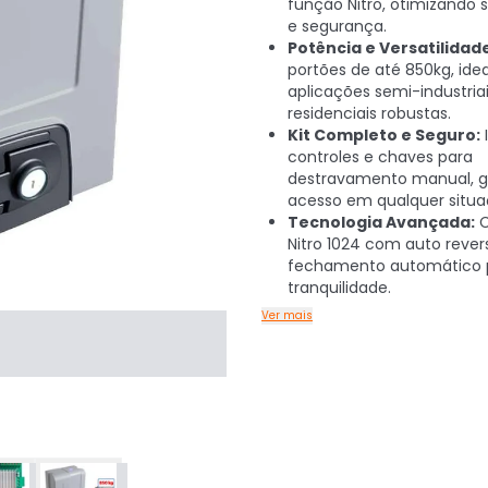
função Nitro, otimizando
e segurança.
Potência e Versatilidad
portões de até 850kg, idea
aplicações semi-industria
residenciais robustas.
Kit Completo e Seguro:
I
controles e chaves para
destravamento manual, g
acesso em qualquer situa
Tecnologia Avançada:
C
Nitro 1024 com auto rever
fechamento automático 
tranquilidade.
Ver mais