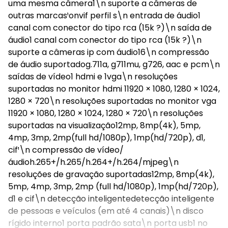
uma mesma câmera1\n suporte a câmeras de
outras marcas¹onvif perfil s\n entrada de áudio1
canal com conector do tipo rca (15k ?)\n saída de
áudio1 canal com conector do tipo rca (15k ?)\n
suporte a câmeras ip com áudio16\n compressão
de áudio suportadog.711a, g711mu, g726, aac e pcm\n
saídas de vídeo1 hdmi e 1vga\n resoluções
suportadas no monitor hdmi 11920 × 1080, 1280 × 1024,
1280 × 720\n resoluções suportadas no monitor vga
11920 × 1080, 1280 × 1024, 1280 × 720\n resoluções
suportadas na visualização12mp, 8mp(4k), 5mp,
4mp, 3mp, 2mp(full hd/1080p), 1mp(hd/720p), d1,
cif¹\n compressão de vídeo/
áudioh.265+/h.265/h.264+/h.264/mjpeg\n
resoluções de gravação suportadas12mp, 8mp(4k),
5mp, 4mp, 3mp, 2mp (full hd/1080p), 1mp(hd/720p),
d1 e cif\n detecção inteligentedetecção inteligente
de pessoas e veículos (em até 4 canais)\n disco
rígido interno1 porta padrão sata\n porta usb1 no