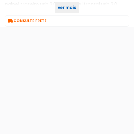
painel traseiro usb 2.0, 1 no painel frontal usb 2.0.
ver mais
Pode-se utilizar simultaneamente.

CONSULTE FRETE