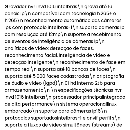
Gravador nvr invd 1016 intelbras\n grava até 16
canais ip\n compatível com tecnologia h.265+ e
h.265\n reconhecimento automático das câmeras
ips com protocolo intelbras-1\n suporta câmeras ip
com resolução até 12mp\n suporte a recebimento
de eventos de inteligência de câmeras ip\n
analíticos de vídeo: detecção de faces,
reconhecimento facial, inteligência de vídeo e
detecção inteligente\n reconhecimento de face em
tempo real\n suporta até 10 bancos de faces\n
suporta até 5.000 faces cadastradas\n criptografia
de áudio e vídeo (lgpd)\n 01 hd interno 2tb para
armazenamento\n \n especificações técnicas nvr
invd 1016 intelbras\n processador principalintegrado
de alta performance\n sistema operacionallinux
embarcado\n suporte para câmeras ip16\n
protocolos suportadosintelbras-1 e onvif perfil s\n
suporte a fluxos de vídeo simultâneos (streams) de