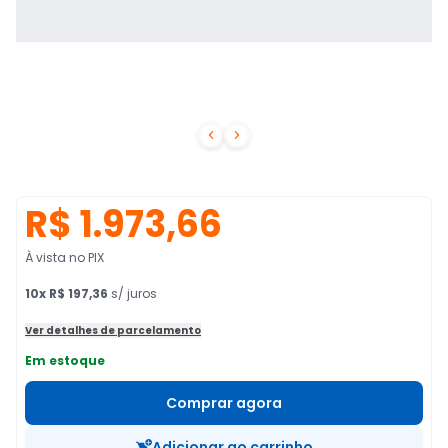


R$ 1.973,66
À vista no PIX
10
x
R$ 197,36
s/ juros
Ver detalhes de parcelamento
Em estoque
Comprar agora
Adicionar ao carrinho