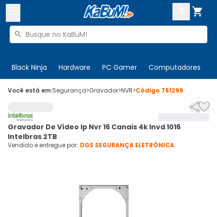



Buscar produtos


Enviar para:
Digite o CEP
Black Ninja
Hardware
PC Gamer
Computadores
P

Olá. Acesse sua conta
Você está em:
Segurança
>
Gravador
>
NVR
>
Código
761299


ENTRE

Departamentos
Gravador De Vídeo Ip Nvr 16 Canais 4k Invd 1016
CADASTRE-SE
Cupons

Intelbras 2TB
Vendido e entregue por:
DGS SEGURANÇA ELETRÔNICA
Mais Vendidos

Ativar tradutor em libras
