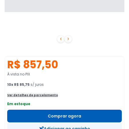


R$ 857,50
À vista no PIX
10
x
R$ 85,75
s/ juros
Ver detalhes de parcelamento
Em estoque
Comprar agora
Adicionar ao carrinho