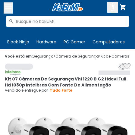



Buscar produtos


Enviar para:
Digite o CEP
Black Ninja
Hardware
PC Gamer
Computadores
P

Olá. Acesse sua conta
Você está em:
Segurança
>
Câmera de Segurança
>
Kit de Câmeras
>
C


ENTRE

Departamentos
Kit 07 Câmeras De Segurança Vhl 1220 B G2 Hdcvi Full
CADASTRE-SE
Cupons

Hd 1080p Intelbras Com Fonte De Alimentação
Vendido e entregue por:
Tudo Forte
Mais Vendidos

Ativar tradutor em libras
