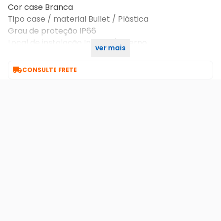
Cor case Branca
Tipo case / material Bullet / Plástica
Grau de proteção IP66
Local de instalação Interno/externo
ver mais
Sensibilidade 0,04 lux/F1.85, 0 lux IR on

CONSULTE FRETE