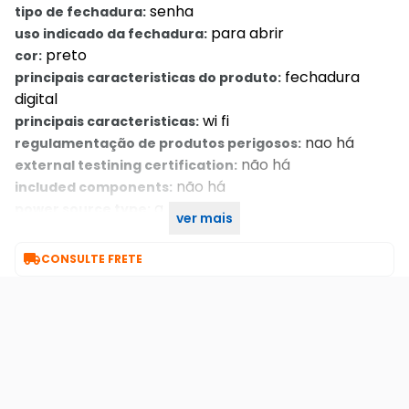
senha
tipo de fechadura:
para abrir
uso indicado da fechadura:
preto
cor:
fechadura
principais caracteristicas do produto:
digital
wi fi
principais caracteristicas:
nao há
regulamentação de produtos perigosos:
não há
external testining certification:
não há
included components:
a. Pilha
power source type:
ver mais
1
number of items:

CONSULTE FRETE