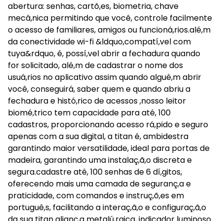
abertura: senhas, cartõ,es, biometria, chave
mecâ,nica permitindo que você, controle facilmente
o acesso de familiares, amigos ou funcioná,rios.alé,m
da conectividade wi-fi &ldquo,compatí,vel com
tuya&rdquo, é, possí,vel abrir a fechadura quando
for solicitado, alé,m de cadastrar o nome dos
usuá,rios no aplicativo assim quando algué,m abrir
você, conseguirá, saber quem e quando abriu a
fechadura e histó,rico de acessos ,nosso leitor
biomé,trico tem capacidade para até, 100
cadastros, proporcionando acesso rá,pido e seguro
apenas com a sua digital, a titan é, ambidestra
garantindo maior versatilidade, ideal para portas de
madeira, garantindo uma instalaç,ã,o discreta e
segura.cadastre até, 100 senhas de 6 dí,gitos,
oferecendo mais uma camada de seguranç,a e
praticidade, com comandos e instruç,õ,es em
portuguê,s, facilitando a interaç,ã,o e configuraç,ã,o
da sua titan alianç,a metalú,rgica, indicador luminoso