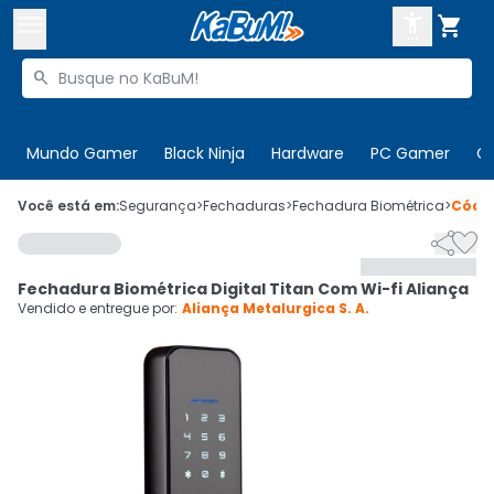



Buscar produtos


Enviar para:
Digite o CEP
Mundo Gamer
Black Ninja
Hardware
PC Gamer
C

Olá. Acesse sua conta
Você está em:
Segurança
>
Fechaduras
>
Fechadura Biométrica
>
Códi


ENTRE

Departamentos
Fechadura Biométrica Digital Titan Com Wi-fi Aliança
CADASTRE-SE
Cupons

Vendido e entregue por:
Aliança Metalurgica S. A.
Mais Vendidos

Ativar tradutor em libras
