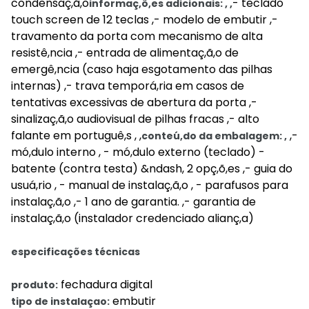
condensaç,ã,o
- teclado
informaç,õ,es adicionais: , ,
touch screen de 12 teclas ,- modelo de embutir ,-
travamento da porta com mecanismo de alta
resistê,ncia ,- entrada de alimentaç,ã,o de
emergê,ncia (caso haja esgotamento das pilhas
internas) ,- trava temporá,ria em casos de
tentativas excessivas de abertura da porta ,-
sinalizaç,ã,o audiovisual de pilhas fracas ,- alto
falante em portuguê,s , ,
,-
conteú,do da embalagem: ,
mó,dulo interno , - mó,dulo externo (teclado) -
batente (contra testa) &ndash, 2 opç,õ,es ,- guia do
usuá,rio , - manual de instalaç,ã,o , - parafusos para
instalaç,ã,o ,- 1 ano de garantia. ,- garantia de
instalaç,ã,o (instalador credenciado alianç,a)
especificações técnicas
fechadura digital
produto:
embutir
tipo de instalaçao: