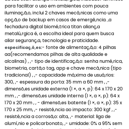
para facilitar o uso em ambientes com pouca
iluminaç,ã,o, inclui 2 chaves mecâ,nicas como uma
opç,ã,o de backup em casos de emergê,ncia. ,a
fechadura digital biomé,trica titan alianç,a
metalú,rgica é, a escolha ideal para quem busca
aliar seguranç,a, tecnologia e praticidade.
- fonte de alimentaç,ã,o: 4 pilhas
especificaç,õ,es:
aa(recomendamos pilhas de alta qualidade e
alcalinas) , ,- tipo de identificaç,ã,o: senha numé,rica,
biometria, cartã,o tag, app e chave mecâ,nica (tipo
tradicional) , ,- capacidade má,xima de usuá,rios:
300, ,- espessura da porta: 35 mm a 60 mm , ,-
dimensõ,es unidade externa (l ×, a ×, p): 64 x 170 x 20
mm , ,- dimensõ,es unidade interna (l ×, a ×, p): 64 x
170 x 20 mm , , - dimensõ,es batente (l ×, a ×, p): 35 x
170 x 25 mm, ,- resistê,ncia ao impacto: 300 kgf , ,-
resistê,ncia a corrosã,o: alta, ,- material: liga de
alumí,nio e policarbonato, ,- umidade: 0% a 95% sem