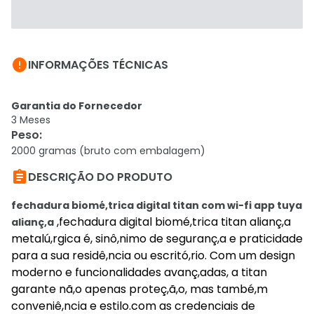

INFORMAÇÕES TÉCNICAS
Garantia do Fornecedor
3 Meses
Peso
:
2000 gramas (bruto com embalagem)

DESCRIÇÃO DO PRODUTO
fechadura biomé,trica digital titan com wi-fi app tuya
,fechadura digital biomé,trica titan alianç,a
alianç,a
metalú,rgica é, sinô,nimo de seguranç,a e praticidade
para a sua residê,ncia ou escritó,rio. Com um design
moderno e funcionalidades avanç,adas, a titan
garante nã,o apenas proteç,ã,o, mas també,m
conveniê,ncia e estilo.com as credenciais de