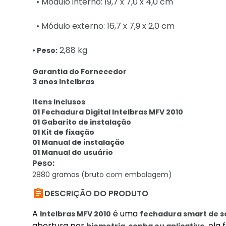
• Módulo interno: 19,7 x 7,0 x 4,0 cm
• Módulo externo: 16,7 x 7,9 x 2,0 cm
2,88 kg
• Peso:
Garantia do Fornecedor
3 anos Intelbras
Itens Inclusos
01 Fechadura Digital Intelbras MFV 2010
01 Gabarito de instalação
01 Kit de fixação
01 Manual de instalação
01 Manual do usuário
Peso
:
2880 gramas (bruto com embalagem)

DESCRIÇÃO DO PRODUTO
A
é uma
Intelbras MFV 2010
fechadura smart de 
abertura por
, ela