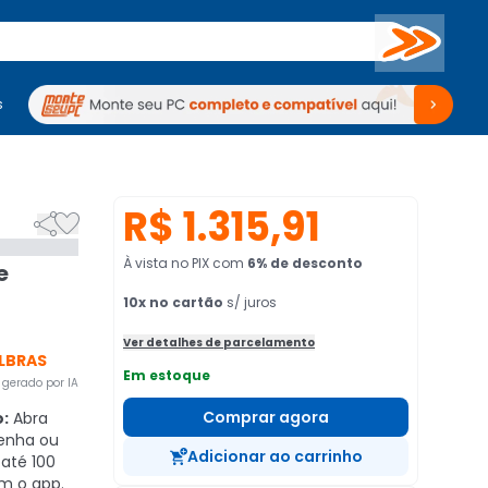
Buscar
s
mputadores
Periféricos
Periféricos
TV
Venda no KaBuM!
TV
Venda no KaBuM!
R$ 1.315,91


À vista no PIX
com
6
% de desconto
e
10
x no cartão
s/ juros
Ver detalhes de parcelamento
LBRAS
Em estoque
gerado por IA
Comprar agora
o:
Abra
senha ou
Adicionar ao carrinho
 até 100
om o app.