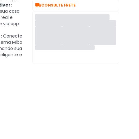

iver:
CONSULTE FRETE
sua casa
real e
 via app
:
Conecte
stema Mibo
rmando sua
eligente e