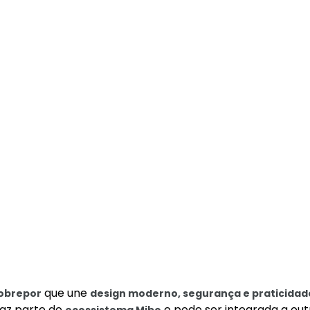
que une
sobrepor
design moderno, segurança e praticidad
 faz parte do
e pode ser integrada a out