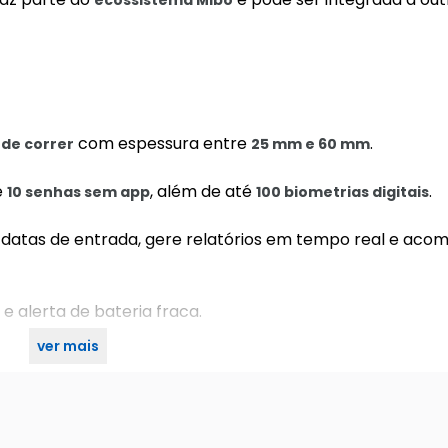
ecossistema Mibo
com espessura entre
.
 de correr
25 mm e 60 mm
e
, além de até
.
10 senhas sem app
100 biometrias digitais
e datas de entrada, gere relatórios em tempo real e ac
 alerta de bateria fraca.
ver mais
rt¹ de onde estiver, com total conveniência e controle.