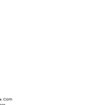
. Com
e
ros