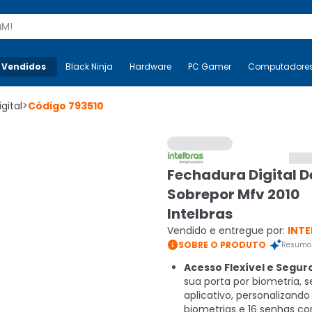
s
 Vendidos
Mais-v-
Black Ninja
Black Ninja
Hardware
Hardware
PC Gamer
PC Gamer
Computadore
Co
gital
>
Código
793510
Fechadura Digital D
Sobrepor Mfv 2010
Intelbras
Vendido e entregue por:
INTE

SOBRE O PRODUTO
Resumo 
Acesso Flexível e Segur
sua porta por biometria, 
aplicativo, personalizando
biometrias e 16 senhas c