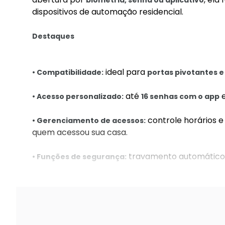
biometria, senha ou aplicativo
dispositivos de automação residencial.
Destaques
ideal para
• Compatibilidade:
portas pivotantes e
até
• Acesso personalizado:
16 senhas com o app
controle horários 
• Gerenciamento de acessos:
quem acessou sua casa.
travamento automático e
• Funções de segurança:
desbloqueie pelo app Mibo Sma
• Abertura remota: