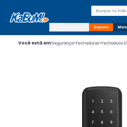
Enviar para:

Buscar produto
Digite o CEP

Departamentos
Cupons
Mais
Você está em:
Segurança
>
Fechaduras
>
Fechadura Di