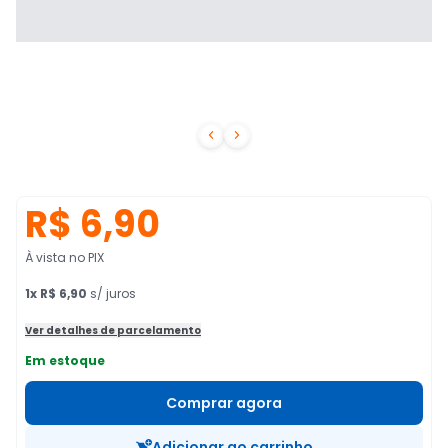


R$ 6,90
À vista no PIX
1
x
R$ 6,90
s/ juros
Ver detalhes de parcelamento
Em estoque
Comprar agora
Adicionar ao carrinho