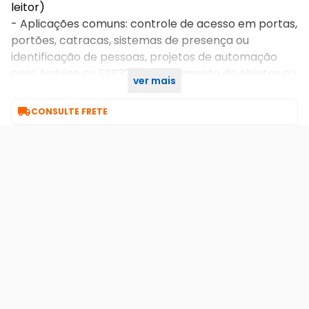
leitor)
- Aplicações comuns: controle de acesso em portas,
portões, catracas, sistemas de presença ou
identificação de pessoas, projetos de automação
com Arduino ou ESP32 e rastreamento de objetos ou
ver mais
ativos.

CONSULTE FRETE