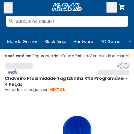



Buscar produtos


Enviar para:
Digite o CEP
Mundo Gamer
Black Ninja
Hardware
PC Gamer
C

Olá. Acesse sua conta
Você está em:
Segurança
>
Interfone e Porteiro
>
Controle de Acesso
>
Có


ENTRE

Departamentos
Chaveiro Proximidade Tag 125mhz Rfid Programável -
CADASTRE-SE
Cupons

4 Peças
Vendido e entregue por:
MIXTOU
Mais Vendidos

Ativar tradutor em libras
