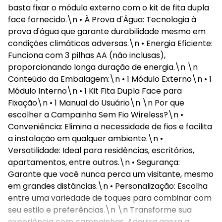
basta fixar o módulo externo com o kit de fita dupla
face fornecido.\n • À Prova d'Água: Tecnologia à
prova d'água que garante durabilidade mesmo em
condições climáticas adversas.\n • Energia Eficiente:
Funciona com 3 pilhas AA (não inclusas),
proporcionando longa duração de energia.\n \n
Conteúdo da Embalagem:\n • 1 Módulo Externo\n • 1
Módulo Interno\n • 1 Kit Fita Dupla Face para
Fixação\n • 1 Manual do Usuário\n \n Por que
escolher a Campainha Sem Fio Wireless?\n •
Conveniência: Elimina a necessidade de fios e facilita
a instalação em qualquer ambiente.\n •
Versatilidade: Ideal para residências, escritórios,
apartamentos, entre outros.\n • Segurança:
Garante que você nunca perca um visitante, mesmo
em grandes distâncias.\n • Personalização: Escolha
entre uma variedade de toques para combinar com
seu estilo e preferências.\n \n Transforme sua
experiência com campainhas. Adquira agora a