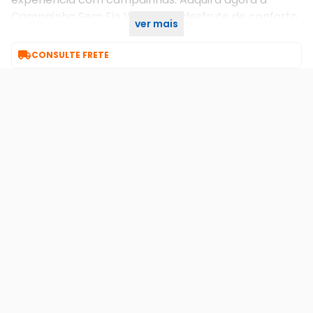
Campainha Sem Fio Wireless e desfrute de conforto
ver mais
e praticidade no seu dia a dia.

CONSULTE FRETE