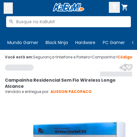



Buscar produtos


Enviar para:
Digite o CEP
Mundo Gamer
Black Ninja
Hardware
PC Gamer
C

Olá. Acesse sua conta
Você está em:
Segurança
>
Interfone e Porteiro
>
Campainha
>
Código
8


ENTRE

Departamentos
Campainha Residencial Sem Fio Wireless Longo
CADASTRE-SE
Cupons

Alcance
Vendido e entregue por:
ALISSON PACOPACO
Mais Vendidos

Ativar tradutor em libras
