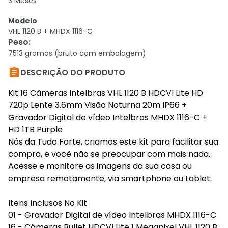
3 Meses
Modelo
VHL 1120 B + MHDX 1116-C
Peso
:
7513 gramas (bruto com embalagem)

DESCRIÇÃO DO PRODUTO
Kit 16 Câmeras Intelbras VHL 1120 B HDCVI Lite HD
720p Lente 3.6mm Visão Noturna 20m IP66 +
Gravador Digital de vídeo Intelbras MHDX 1116-C +
HD 1TB Purple
Nós da Tudo Forte, criamos este kit para facilitar sua
compra, e você não se preocupar com mais nada.
Acesse e monitore as imagens da sua casa ou
empresa remotamente, via smartphone ou tablet.
Itens Inclusos No Kit
01 - Gravador Digital de vídeo Intelbras MHDX 1116-C
16 - Câmeras Bullet HDCVI Lite 1 Megapixel VHL 1120 B