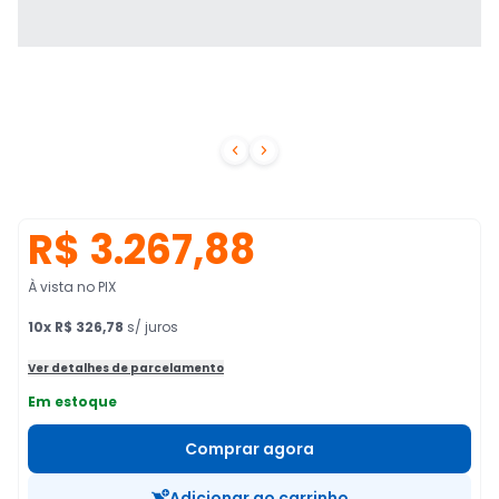


R$ 3.267,88
À vista no PIX
10
x
R$ 326,78
s/ juros
Ver detalhes de parcelamento
Em estoque
Comprar agora
Adicionar ao carrinho