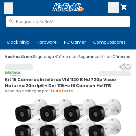



Buscar produtos


Enviar para:
Digite o CEP
Black Ninja
Hardware
PC Gamer
Computadores
P

Olá. Acesse sua conta
Você está em:
Segurança
>
Câmera de Segurança
>
Kit de Câmeras
>
C


ENTRE

Departamentos
Kit 16 Câmeras Intelbras Vhl 1120 B Hd 720p Visão
CADASTRE-SE
Cupons

Noturna 20m Ip6 + Dvr 1116-c 16 Canais + Hd 1TB
Vendido e entregue por:
Tudo Forte
Mais Vendidos

Ativar tradutor em libras
