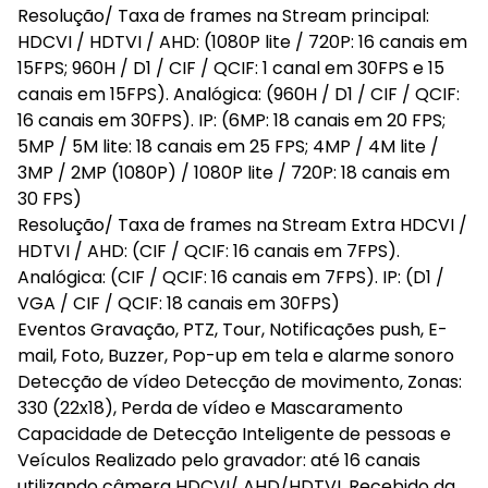
Resolução/ Taxa de frames na Stream principal:
HDCVI / HDTVI / AHD: (1080P lite / 720P: 16 canais em
15FPS; 960H / D1 / CIF / QCIF: 1 canal em 30FPS e 15
canais em 15FPS). Analógica: (960H / D1 / CIF / QCIF:
16 canais em 30FPS). IP: (6MP: 18 canais em 20 FPS;
5MP / 5M lite: 18 canais em 25 FPS; 4MP / 4M lite /
3MP / 2MP (1080P) / 1080P lite / 720P: 18 canais em
30 FPS)
Resolução/ Taxa de frames na Stream Extra HDCVI /
HDTVI / AHD: (CIF / QCIF: 16 canais em 7FPS).
Analógica: (CIF / QCIF: 16 canais em 7FPS). IP: (D1 /
VGA / CIF / QCIF: 18 canais em 30FPS)
Eventos Gravação, PTZ, Tour, Notificações push, E-
mail, Foto, Buzzer, Pop-up em tela e alarme sonoro
Detecção de vídeo Detecção de movimento, Zonas:
330 (22x18), Perda de vídeo e Mascaramento
Capacidade de Detecção Inteligente de pessoas e
Veículos Realizado pelo gravador: até 16 canais
utilizando câmera HDCVI/ AHD/HDTVI. Recebido da