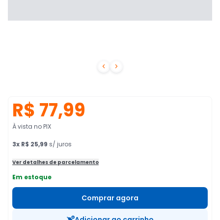


R$ 77,99
À vista no PIX
3
x
R$ 25,99
s/ juros
Ver detalhes de parcelamento
Em estoque
Comprar agora
Adicionar ao carrinho