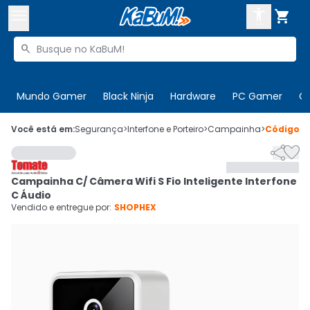



Buscar produtos


Enviar para:
Digite o CEP
Mundo Gamer
Black Ninja
Hardware
PC Gamer
C

Olá. Acesse sua conta
Você está em:
Segurança
>
Interfone e Porteiro
>
Campainha
>
Código
8


ENTRE

Departamentos
Campainha C/ Câmera Wifi S Fio Inteligente Interfone
CADASTRE-SE
Cupons

C Áudio
Vendido e entregue por:
SHOPHEX
Mais Vendidos

Ativar tradutor em libras
