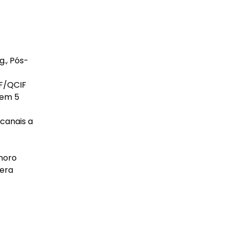
., Pós-
IF/QCIF
 em 5
 canais a
onoro
mera