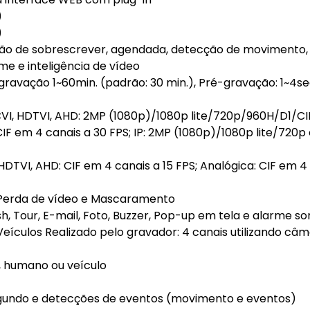
)
)
ão de sobrescrever, agendada, detecção de movimento,
e e inteligência de vídeo
avação 1~60min. (padrão: 30 min.), Pré-gravação: 1~4seg
VI, HDTVI, AHD: 2MP (1080p)/1080p lite/720p/960H/D1/C
IF em 4 canais a 30 FPS; IP: 2MP (1080p)/1080p lite/720p
TVI, AHD: CIF em 4 canais a 15 FPS; Analógica: CIF em 4
Perda de vídeo e Mascaramento
h, Tour, E-mail, Foto, Buzzer, Pop-up em tela e alarme s
eículos Realizado pelo gravador: 4 canais utilizando câ
o, humano ou veículo
gundo e detecções de eventos (movimento e eventos)