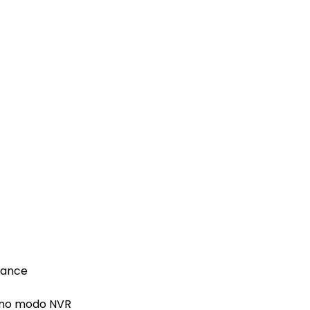
mance
P no modo NVR