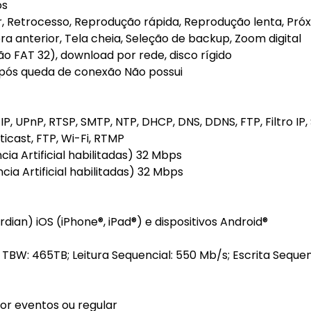
os
r, Retrocesso, Reprodução rápida, Reprodução lenta, Pró
a anterior, Tela cheia, Seleção de backup, Zoom digital
 FAT 32), download por rede, disco rígido
pós queda de conexão Não possui
P, UPnP, RTSP, SMTP, NTP, DHCP, DNS, DDNS, FTP, Filtro IP,
ticast, FTP, Wi-Fi, RTMP
ia Artificial habilitadas) 32 Mbps
ia Artificial habilitadas) 32 Mbps
dian) iOS (iPhone®, iPad®) e dispositivos Android®
; TBW: 465TB; Leitura Sequencial: 550 Mb/s; Escrita Sequen
r eventos ou regular