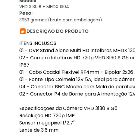
Modelo
VHD 3130 B + MHDX 1304
Peso
:
3953 gramas (bruto com embalagem)

DESCRIÇÃO DO PRODUTO
ITENS INCLUSOS
01 - DVR Stand Alone Multi HD Intelbras MHDX 130
02 - Câmera Intelbras HD 720p VHD 3130 B G6 co
IP67
01 - Cabo Coaxial Flexível RF4mm + Bipolar 2x2
01 - Fonte Tipo Colmeia 12V 5A, Ideal para câme
04 - Conector BNC Macho com Mola de parafus
02 - Conector P4 de Borne para Alimentação 12
Especificações da Câmera VHD 3130 B G6
Resolução HD 720p 1MP
Sensor megapixel 1/2.7"
Lente de 3.6 mm