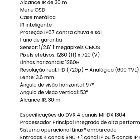
Alcance IR de 30 m
Menu OSD
Case metálica
IR inteligente
Proteção IP67 contra chuva e sol
1 ano de garantia
Sensor: 1/2.8" 1 megapixels CMOS
Pixels efetivos: 1280 (H) x 720 (V)
Linhas horizontais: 1280H
Resolução real: HD (720p) – Analógico (600 TVL)
Lente: 3,6 mm
Ângulo de visão horizontal: 97°
Ângulo de visão vertical: 53°
Alcance IR: 30 m
Especificações do DVR 4 canais MHDX 1304
Processador Principal Integrado de alta perfor
Sistema operacional Linux® embarcado
Entradas 4 canais BNC + 1 canal IP ou 5 canais I