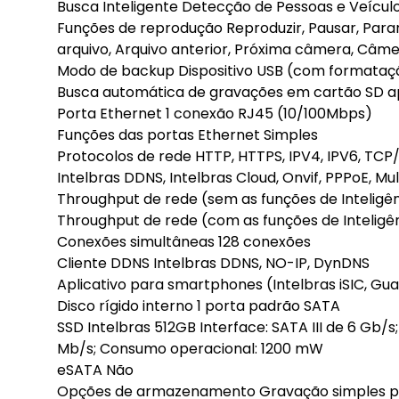
Busca Inteligente Detecção de Pessoas e Veícul
Funções de reprodução Reproduzir, Pausar, Para
arquivo, Arquivo anterior, Próxima câmera, Câmer
Modo de backup Dispositivo USB (com formatação
Busca automática de gravações em cartão SD a
Porta Ethernet 1 conexão RJ45 (10/100Mbps)
Funções das portas Ethernet Simples
Protocolos de rede HTTP, HTTPS, IPV4, IPV6, TCP/I
Intelbras DDNS, Intelbras Cloud, Onvif, PPPoE, Mul
Throughput de rede (sem as funções de Inteligênc
Throughput de rede (com as funções de Inteligênc
Conexões simultâneas 128 conexões
Cliente DDNS Intelbras DDNS, NO-IP, DynDNS
Aplicativo para smartphones (Intelbras iSIC, Guar
Disco rígido interno 1 porta padrão SATA
SSD Intelbras 512GB Interface: SATA III de 6 Gb/s
Mb/s; Consumo operacional: 1200 mW
eSATA Não
Opções de armazenamento Gravação simples po