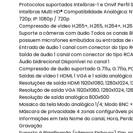
Protocolos suportados Intelbras-1 e Onvif Perfil 
Intelbras Multi HD® Compatibilidade Analógica: N
720p; IP: 1080p / 720p
Compressão de vídeo H.265+, H.265, H.264+, H.26
Suporte a câmeras com áudio Todos os canais B
possuem microfones embutidos ou entradas de 
Entrada de áudio 1 canal com conector do tipo 
Saída de áudio 1 canal com conector do tipo RC
Áudio bidirecional Disponível no canal 1
Compressão de áudio suportado G.711u, G.711a, 
Saídas de vídeo 1 HDMI, 1 VGA e 1 saída analógic
Resoluções de saída HDMI 1920x1080, 1280x1024, 
Resolução de saída VGA 1920x1080, 1280x1024, 12
Resolução de saída analógica 800x600
Mosaico da tela Modo analógico 1/4; Modo BNC + 
Máscara de privacidade 4 zonas configuráveis p
Informações em tela Nome do canal, Hora, Perd
Gravação
Suporte à Planificação (câmera Fisheyer) Sim, n