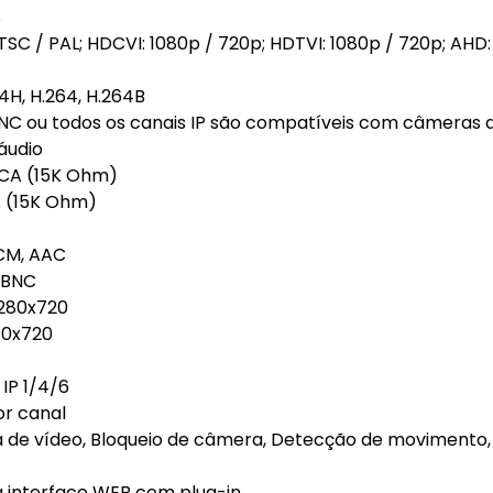
S
TSC / PAL; HDCVI: 1080p / 720p; HDTVI: 1080p / 720p; AHD:
4H, H.264, H.264B
NC ou todos os canais IP são compatíveis com câmeras 
áudio
RCA (15K Ohm)
A (15K Ohm)
PCM, AAC
a BNC
1280x720
80x720
IP 1/4/6
or canal
a de vídeo, Bloqueio de câmera, Detecção de movimento,
a interface WEB com plug-in