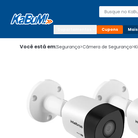
Enviar para:

Buscar produto
Digite o CEP

Departamentos
Cupons
Mais
Você está em:
Segurança
>
Câmera de Segurança
>
K