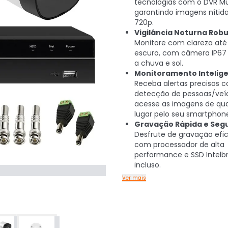
tecnologias com o DVR Mul
garantindo imagens nítid
720p.
Vigilância Noturna Robu
Monitore com clareza at
escuro, com câmera IP67 
a chuva e sol.
Monitoramento Intelige
Receba alertas precisos 
detecção de pessoas/veíc
acesse as imagens de qu
lugar pelo seu smartphon
Gravação Rápida e Segu
Desfrute de gravação efi
com processador de alta
performance e SSD Intelb
incluso.
Ver mais