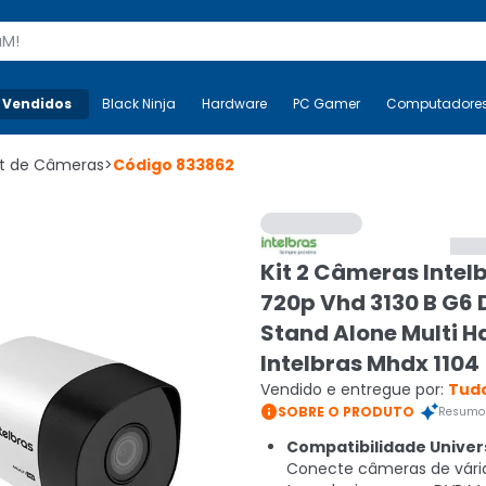
s
 Vendidos
Mais-v-
Black Ninja
Black Ninja
Hardware
Hardware
PC Gamer
PC Gamer
Computadore
Co
it de Câmeras
>
Código
833862
Kit 2 Câmeras Intel
720p Vhd 3130 B G6 
Stand Alone Multi H
Intelbras Mhdx 1104
Vendido e entregue por:
Tudo

SOBRE O PRODUTO
Resumo 
Compatibilidade Univers
Conecte câmeras de vári