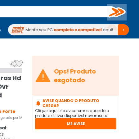
Buscar
s
mputadores
Periféricos
Periféricos
TV
Venda no KaBuM!
TV
Venda no KaBuM!



Ops! Produto
bras Hd
esgotado
Dvr
d
AVISE QUANDO O PRODUTO

CHEGAR
Clique aqui e te avisaremos quando o
 Forte
produto estiver disponível novamente
gerado por IA
ME AVISE
al:
as