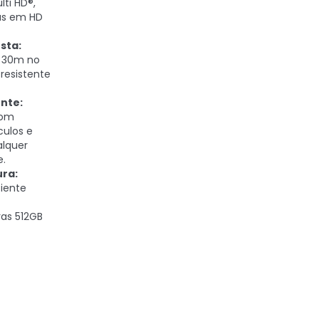
ti HD®,
as em HD
sta:
é 30m no
resistente
nte:
com
ulos e
alquer
e.
ra:
ciente
ras 512GB