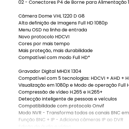
02 - Conectores P4 de Borne para Alimentação 
Câmera Dome VHL 1220 D G8
Alta definição de Imagens Full HD 1080p
Menu OSD na linha de entrada
Novo protocolo HDCVI
Cores por mais tempo
Mais proteção, mais durabilidade
Compatível com modo Full HD*
Gravador Digital MHDX 1304
Compatível com 5 tecnologias: HDCVI + AHD + HD
Visualização em 1080p e Modo de operação Full 
Compressão de vídeo H.265 e H.265+
Detecção inteligente de pessoas e veículos
Compatibilidade com protocolo Onvif
Modo NVR - Transforma todos os canais BNC em
Função BNC + IP - Adiciona câmeras IP ao DVR
Edição de áudio e vídeo