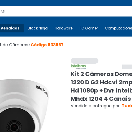
s
 Vendidos
Mais-v-
Black Ninja
Black Ninja
Hardware
Hardware
PC Gamer
PC Gamer
Computadore
Co
it de Câmeras
>
Código
833867
Kit 2 Câmeras Dome
1220 D G2 Hdcvi 2mp
Hd 1080p + Dvr Intel
Mhdx 1204 4 Canais
Vendido e entregue por:
Tudo