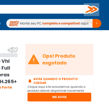
Buscar
s
mputadores
Periféricos
Periféricos
TV
Venda no KaBuM!
TV
Venda no KaBuM!



Ops! Produto
 Vhl
esgotado
 Full
bras
AVISE QUANDO O PRODUTO
 H.265+

CHEGAR
Clique aqui e te avisaremos quando o
 Forte
produto estiver disponível novamente
ME AVISE