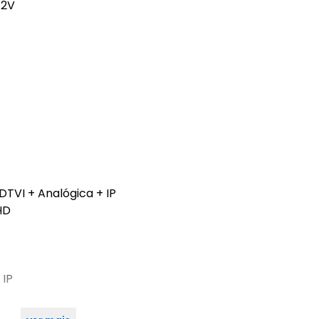
12V
TVI + Analógica + IP
HD
 IP