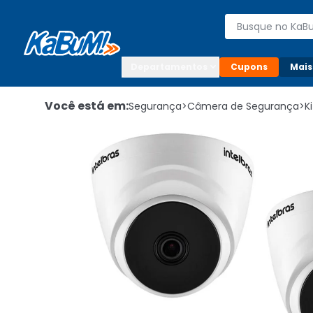
Enviar para:

Buscar produto
Digite o CEP

Departamentos
Cupons
Mais
Você está em:
Segurança
>
Câmera de Segurança
>
K