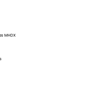
ras MHDX
s