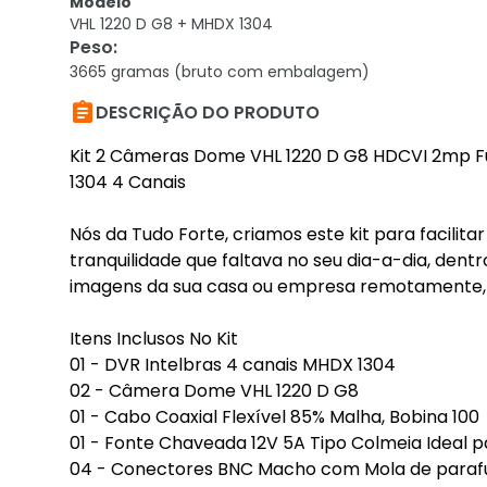
Modelo
VHL 1220 D G8 + MHDX 1304
Peso
:
3665 gramas (bruto com embalagem)

DESCRIÇÃO DO PRODUTO
Kit 2 Câmeras Dome VHL 1220 D G8 HDCVI 2mp Fu
1304 4 Canais
Nós da Tudo Forte, criamos este kit para facili
tranquilidade que faltava no seu dia-a-dia, dent
imagens da sua casa ou empresa remotamente, 
Itens Inclusos No Kit
01 - DVR Intelbras 4 canais MHDX 1304
02 - Câmera Dome VHL 1220 D G8
01 - Cabo Coaxial Flexível 85% Malha, Bobina 100
01 - Fonte Chaveada 12V 5A Tipo Colmeia Ideal 
04 - Conectores BNC Macho com Mola de paraf