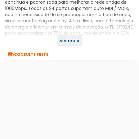
contínua e padronizada para melhorar a rede antiga de
1000Mbps. Todas as 24 portas suportam auto MDI / MDIX,
não há necessidade de se preocupar com o tipo de cabo,
simplesmente plug and play. Além disso, com a tecnologia
de energia eficiente em termos de inovação, o TL-SF1024D
pode economizar até 75% do consumo de energia e 80%
do material de embalagem pode ser reciclado, tornando-
ver mais
se uma solução ecológica para a rede de sua empresa.

CONSULTE FRETE