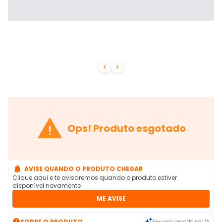



Ops! Produto esgotado

AVISE QUANDO O PRODUTO CHEGAR
Clique aqui e te avisaremos quando o produto estiver
disponível novamente
ME AVISE

SOBRE O PRODUTO
Resumo gerado por IA