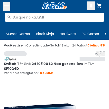



Buscar produtos


Enviar para:
Digite o CEP
Mundo Gamer
Black Ninja
Hardware
PC Gamer
C

Olá. Acesse sua conta
Você está em:
Conectividade
>
Switch
>
Switch 24 Portas
>
Código
8380


ENTRE

Departamentos
Switch TP-Link 24 10/100 L2 Nao gerenciável - TL-
CADASTRE-SE
Cupons

SF1024D
Vendido e entregue por:
KaBuM!
Mais Vendidos

Ativar tradutor em libras
