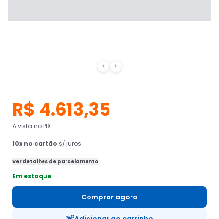


R$ 4.613,35
À vista no PIX
10
x no cartão
s/ juros
Ver detalhes de parcelamento
Em estoque
Comprar agora
Adicionar ao carrinho