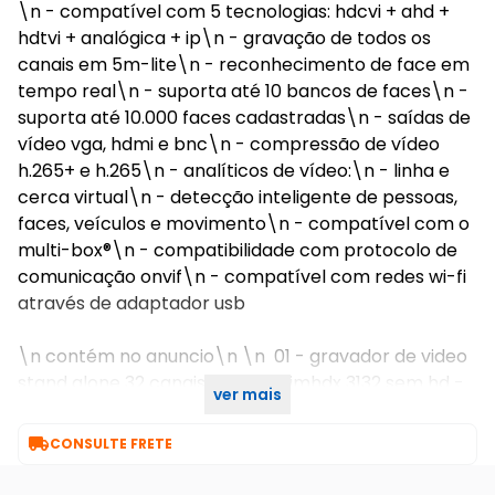
\n - compatível com 5 tecnologias: hdcvi + ahd +
hdtvi + analógica + ip\n - gravação de todos os
canais em 5m-lite\n - reconhecimento de face em
tempo real\n - suporta até 10 bancos de faces\n -
suporta até 10.000 faces cadastradas\n - saídas de
vídeo vga, hdmi e bnc\n - compressão de vídeo
h.265+ e h.265\n - analíticos de vídeo:\n - linha e
cerca virtual\n - detecção inteligente de pessoas,
faces, veículos e movimento\n - compatível com o
multi-box®\n - compatibilidade com protocolo de
comunicação onvif\n - compatível com redes wi-fi
através de adaptador usb
\n contém no anuncio\n \n 01 - gravador de video
stand alone 32 canais multi-hd imhdx 3132 sem hd -
ver mais
intelbras\n \n 01 - hd 4tb

CONSULTE FRETE