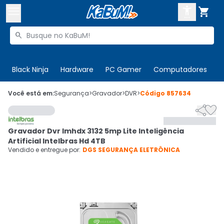



Buscar produtos


Enviar para:
Digite o CEP
Black Ninja
Hardware
PC Gamer
Computadores
P

Olá. Acesse sua conta
Você está em:
Segurança
>
Gravador
>
DVR
>
Código
857634


ENTRE

Departamentos
Gravador Dvr Imhdx 3132 5mp Lite Inteligência
CADASTRE-SE
Cupons

Artificial Intelbras Hd 4TB
Vendido e entregue por:
DGS SEGURANÇA ELETRÔNICA
Mais Vendidos

Ativar tradutor em libras
