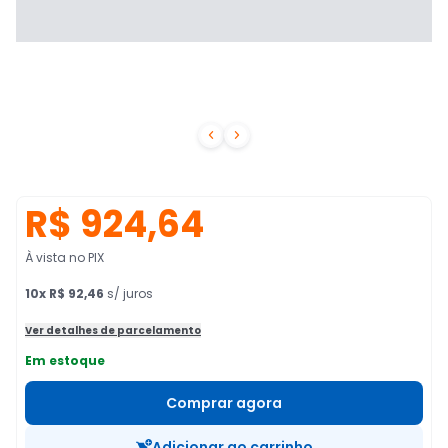


R$ 924,64
À vista no PIX
10
x
R$ 92,46
s/ juros
Ver detalhes de parcelamento
Em estoque
Comprar agora
Adicionar ao carrinho