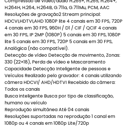
Compressão de vídeo/áudio H.265+, H.265, H.264+,
H.264H, H.264, H.264B, G.711a, G.711Mu, PCM, AAC
Resoluções de gravação2 Stream principal:
HDCVI,HDTVI,AHD 1080P lite 4 canais em 30 FPS, 720P
4 canais em 30 FPS, 960H / D1 / CIF / QCIF 4 canais
em 30 FPS, IP 2MP (1080P) 5 canais em 30 FPS, 1080P
lite 5 canais em 30 FPS, 720P 5 canais em 30 FPS,
Analógica (não compatível).
Detecção de vídeo Detecção de movimento, Zonas:
330 (22×18), Perda de vídeo e Mascaramento
Capacidade Detecção Inteligente de pessoas e
Veículos Realizado pelo gravador: 4 canais utilizando
câmera HDCVI/ AHD/HDTVI Recebido da câmera:
Todos os canais
Busca inteligente Busca por tipo de classificação,
humano ou veículo
Reprodução simultânea Até 04 canais
Resoluções suportadas na reprodução 1 canal em
1080p ou 4 canais em 1080p Lite/720p