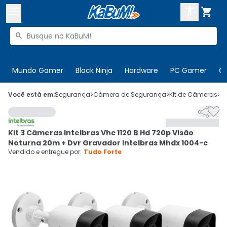



Buscar produtos


Enviar para:
Digite o CEP
Mundo Gamer
Black Ninja
Hardware
PC Gamer
C

Olá. Acesse sua conta
Você está em:
Segurança
>
Câmera de Segurança
>
Kit de Câmeras
>
C


ENTRE

Departamentos
Kit 3 Câmeras Intelbras Vhc 1120 B Hd 720p Visão
CADASTRE-SE
Cupons

Noturna 20m + Dvr Gravador Intelbras Mhdx 1004-c
Vendido e entregue por:
Tudo Forte
Mais Vendidos

Ativar tradutor em libras
