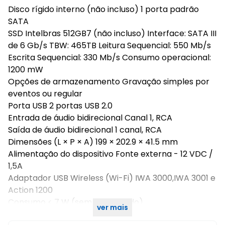
Disco rígido interno (não incluso) 1 porta padrão
SATA
SSD Intelbras 512GB7 (não incluso) Interface: SATA III
de 6 Gb/s TBW: 465TB Leitura Sequencial: 550 Mb/s
Escrita Sequencial: 330 Mb/s Consumo operacional:
1200 mW
Opções de armazenamento Gravação simples por
eventos ou regular
Porta USB 2 portas USB 2.0
Entrada de áudio bidirecional Canal 1, RCA
Saída de áudio bidirecional 1 canal, RCA
Dimensões (L × P × A) 199 × 202.9 × 41.5 mm
Alimentação do dispositivo Fonte externa - 12 VDC /
1,5A
Adaptador USB Wireless (Wi-Fi) IWA 3000,IWA 3001 e
Action 1200
Consumo < 7 W (sem disco rígido)
ver mais
Peso 550 g (Sem HD)