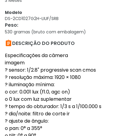
3 Meses
Modelo
DS-2CD1027G2H-LIUF/SRB
Peso
:
530 gramas (bruto com embalagem)

DESCRIÇÃO DO PRODUTO
Especificações da câmera
imagem
? sensor: 1/2.8" progressive scan cmos
? resolução máxima: 1920 × 1080
? iluminação mínima:
o cor: 0.001 lux (f1.0, agc on)
o 0 lux com luz suplementar
? tempo do obturador: 1/3 s a 1/100.000 s
? dia/noite: filtro de corte ir
? ajuste de ângulo:
o pan: 0° a 355°
o tilt: 0° a 90°