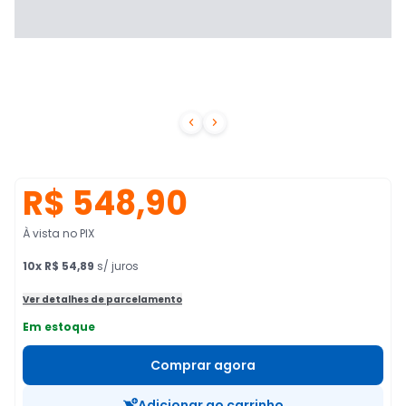


R$ 548,90
À vista no PIX
10
x
R$ 54,89
s/ juros
Ver detalhes de parcelamento
Em estoque
Comprar agora
Adicionar ao carrinho