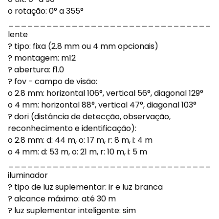
o rotação: 0° a 355°
_________________________________
lente
? tipo: fixa (2.8 mm ou 4 mm opcionais)
? montagem: m12
? abertura: f1.0
? fov - campo de visão:
o 2.8 mm: horizontal 106°, vertical 56°, diagonal 129°
o 4 mm: horizontal 88°, vertical 47°, diagonal 103°
? dori (distância de detecção, observação,
reconhecimento e identificação):
o 2.8 mm: d: 44 m, o: 17 m, r: 8 m, i: 4 m
o 4 mm: d: 53 m, o: 21 m, r: 10 m, i: 5 m
_________________________________
iluminador
? tipo de luz suplementar: ir e luz branca
? alcance máximo: até 30 m
? luz suplementar inteligente: sim