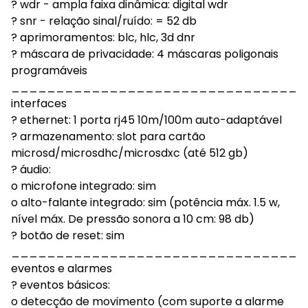
? wdr - ampla faixa dinâmica: digital wdr
? snr - relação sinal/ruído: = 52 db
? aprimoramentos: blc, hlc, 3d dnr
? máscara de privacidade: 4 máscaras poligonais
programáveis
_________________________________
interfaces
? ethernet: 1 porta rj45 10m/100m auto-adaptável
? armazenamento: slot para cartão
microsd/microsdhc/microsdxc (até 512 gb)
? áudio:
o microfone integrado: sim
o alto-falante integrado: sim (potência máx. 1.5 w,
nível máx. De pressão sonora a 10 cm: 98 db)
? botão de reset: sim
_________________________________
eventos e alarmes
? eventos básicos:
o detecção de movimento (com suporte a alarme