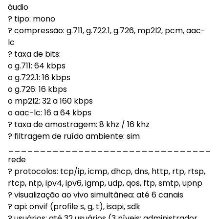
áudio
? tipo: mono
? compressão: g.711, g.722.1, g.726, mp2l2, pcm, aac-
lc
? taxa de bits:
o g.711: 64 kbps
o g.722.1: 16 kbps
o g.726: 16 kbps
o mp2l2: 32 a 160 kbps
o aac-lc: 16 a 64 kbps
? taxa de amostragem: 8 khz / 16 khz
? filtragem de ruído ambiente: sim
_________________________________
rede
? protocolos: tcp/ip, icmp, dhcp, dns, http, rtp, rtsp,
rtcp, ntp, ipv4, ipv6, igmp, udp, qos, ftp, smtp, upnp
? visualização ao vivo simultânea: até 6 canais
? api: onvif (profile s, g, t), isapi, sdk
? usuários: até 32 usuários (3 níveis: administrador,