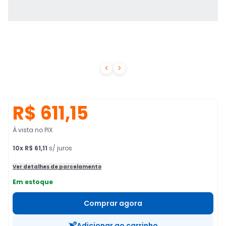


R$ 611,15
À vista no PIX
10
x
R$ 61,11
s/ juros
Ver detalhes de parcelamento
Em estoque
Comprar agora
Adicionar ao carrinho