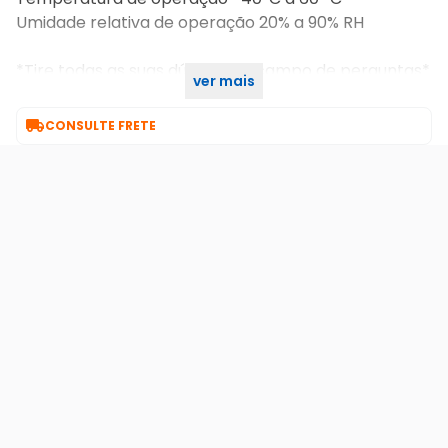
Umidade relativa de operação 20% a 90% RH
*Tire todas as suas dúvidas no campo de perguntas*
ver mais
SKU INTERNO: 18632

CONSULTE FRETE