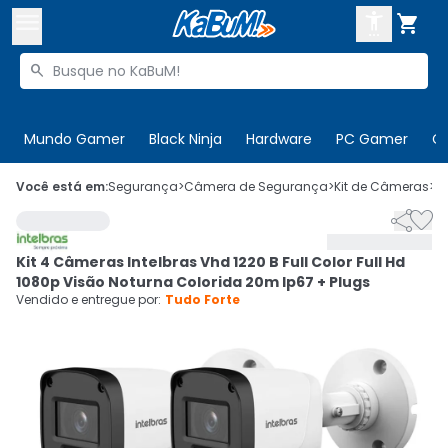



Buscar produtos


Enviar para:
Digite o CEP
Mundo Gamer
Black Ninja
Hardware
PC Gamer
C

Olá. Acesse sua conta
Você está em:
Segurança
>
Câmera de Segurança
>
Kit de Câmeras
>
C


ENTRE

Departamentos
Kit 4 Câmeras Intelbras Vhd 1220 B Full Color Full Hd
CADASTRE-SE
Cupons

1080p Visão Noturna Colorida 20m Ip67 + Plugs
Vendido e entregue por:
Tudo Forte
Mais Vendidos

Ativar tradutor em libras
