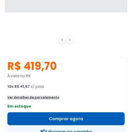


R$ 419,70
À vista no PIX
10
x
R$ 41,97
s/ juros
Ver detalhes de parcelamento
Em estoque
Comprar agora
Adicionar ao carrinho