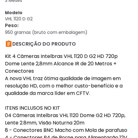
3 Meses
Modelo
VHL 1120 D G2
Peso
:
950 gramas (bruto com embalagem)

DESCRIÇÃO DO PRODUTO
Kit 4 Câmeras Intelbras VHL 1120 D G2 HD 720p
Dome Lente 2,8mm Alcance IR de 20 Metros +
Conectores
A nova VHL traz ótima qualidade de imagem em
resolução HD, com o melhor custo-benefício e a
qualidade da marca líder em CFTV.
ITENS INCLUSOS NO KIT
04 Câmeras Intelbras VHL 1120 Dome G2 HD 720p,
Lente 2.8mm, Visão Noturna 20m
8 - Conectores BNC Macho com Mola de parafuso
4 - Conectores P4 de Borne para Alimentação 12V