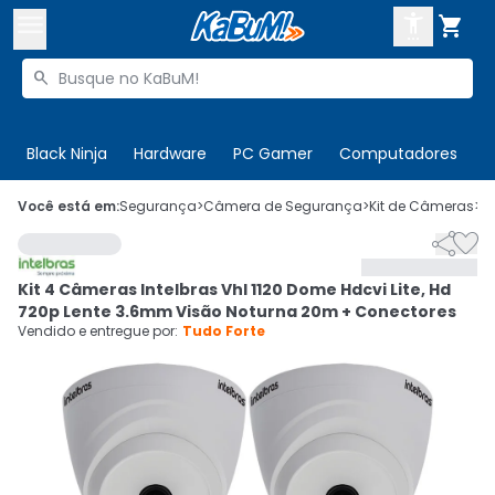



Buscar produtos


Enviar para:
Digite o CEP
Black Ninja
Hardware
PC Gamer
Computadores
P

Olá. Acesse sua conta
Você está em:
Segurança
>
Câmera de Segurança
>
Kit de Câmeras
>
C


ENTRE

Departamentos
Kit 4 Câmeras Intelbras Vhl 1120 Dome Hdcvi Lite, Hd
CADASTRE-SE
Cupons

720p Lente 3.6mm Visão Noturna 20m + Conectores
Vendido e entregue por:
Tudo Forte
Mais Vendidos

Ativar tradutor em libras
