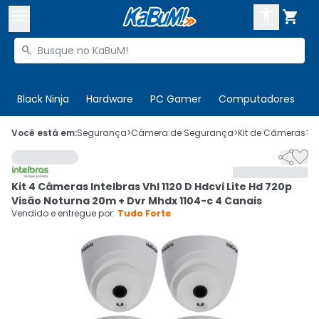



Buscar produtos


Enviar para:
Digite o CEP
Black Ninja
Hardware
PC Gamer
Computadores
P

Olá. Acesse sua conta
Você está em:
Segurança
>
Câmera de Segurança
>
Kit de Câmeras
>
C


ENTRE

Departamentos
Kit 4 Câmeras Intelbras Vhl 1120 D Hdcvi Lite Hd 720p
CADASTRE-SE
Cupons

Visão Noturna 20m + Dvr Mhdx 1104-c 4 Canais
Vendido e entregue por:
Tudo Forte
Mais Vendidos

Ativar tradutor em libras
