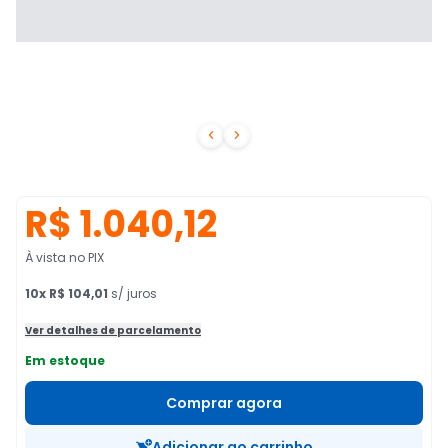


R$ 1.040,12
À vista no PIX
10
x
R$ 104,01
s/ juros
Ver detalhes de parcelamento
Em estoque
Comprar agora
Adicionar ao carrinho