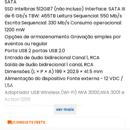
SATA
SSD Intelbras 512GB7 (não incluso) Interface: SATA III
de 6 Gb/s TBW: 465TB Leitura Sequencial: 550 Mb/s
Escrita Sequencial: 330 Mb/s Consumo operacional:
1200 mW
Opções de armazenamento Gravação simples por
eventos ou regular
Porta USB 2 portas USB 2.0
Entrada de áudio bidirecional Canal 1, RCA
Saída de áudio bidirecional 1 canal, RCA
Dimensões (L × P × A) 199 × 202.9 × 41.5 mm
Alimentação do dispositivo Fonte externa - 12 VDC /
1,5A
Adaptador USB Wireless (Wi-Fi) IWA 3000,IWA 3001 e
Action 1200
Consumo < 7 W (sem disco rígido)
ver mais
Peso 550 g (Sem HD)

CONSULTE FRETE