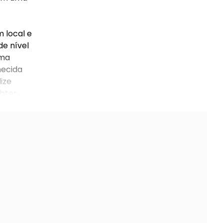
 local e
de nível
rma
necida
ize
obter