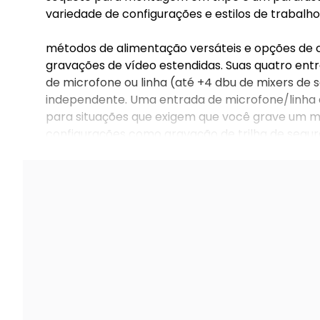
variedade de configurações e estilos de trabalho
métodos de alimentação versáteis e opções de 
gravações de vídeo estendidas. Suas quatro entr
de microfone ou linha (até +4 dbu de mixers d
independente. Uma entrada de microfone/linha 
para situações que exigem que você grave um mic
configurações como gravação de trilha de segura
uma gravação limpa e sem distorção.