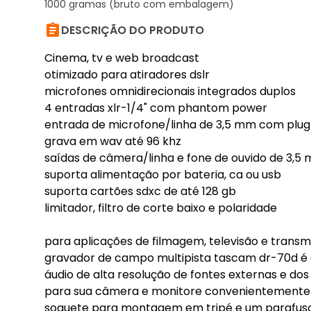
1000 gramas (bruto com embalagem)

DESCRIÇÃO DO PRODUTO
Cinema, tv e web broadcast
otimizado para atiradores dslr
microfones omnidirecionais integrados duplos
4 entradas xlr-1/4" com phantom power
entrada de microfone/linha de 3,5 mm com plug
grava em wav até 96 khz
saídas de câmera/linha e fone de ouvido de 3,5
suporta alimentação por bateria, ca ou usb
suporta cartões sdxc de até 128 gb
limitador, filtro de corte baixo e polaridade
para aplicações de filmagem, televisão e trans
gravador de campo multipista tascam dr-70d é o
áudio de alta resolução de fontes externas e do
para sua câmera e monitore convenientemente p
soquete para montagem em tripé e um parafu