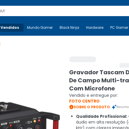
s
 Vendidos
Mais-v-
Mundo Gamer
Mundo Gamer
Black Ninja
Black Ninja
Hardware
Hardware
PC Gamer
2
Gravador Tascam 
De Campo Multi-tr
Com Microfone
Vendido e entregue por:
FOTO CENTRO

SOBRE O PRODUTO
Resumo 
Qualidade Profissional:
áudio em alta resolução (
kHz) com clareza impecáv