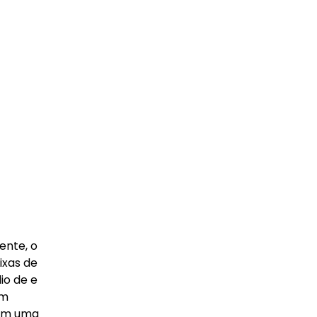
ente, o
ixas de
io de e
um
com uma