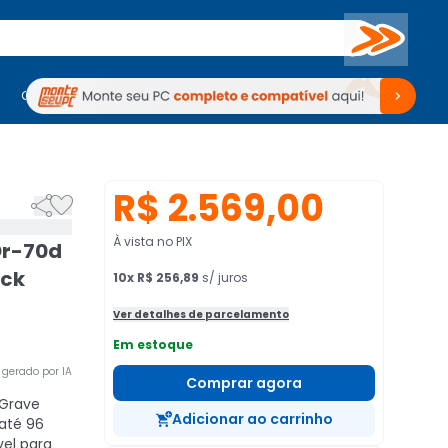
Buscar
PC Gamer
Computadores
Computadores
Periféricos
Periféricos
TV
Venda no KaBuM!
TV
Venda no KaBuM!
R$ 2.569,00


À vista no PIX
Dr-70d
ack
10
x
R$ 256,89
s/ juros
Ver detalhes de parcelamento
Em estoque
gerado por IA
Comprar agora
Grave
Adicionar ao carrinho
até 96
el para