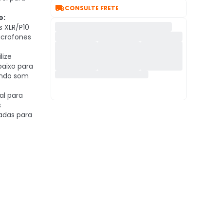

CONSULTE FRETE
o:
 XLR/P10
crofones
lize
 baixo para
indo som
al para
s
adas para