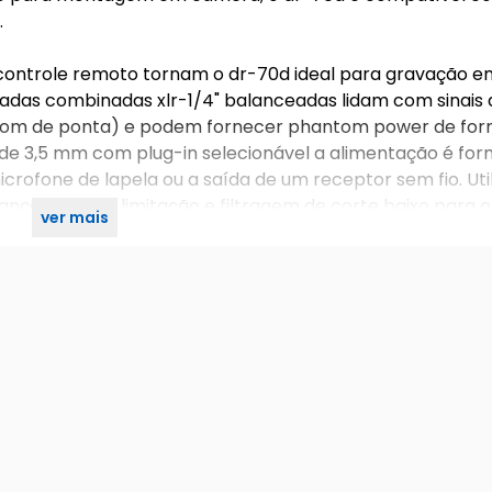
.
controle remoto tornam o dr-70d ideal para gravação em
adas combinadas xlr-1/4" balanceadas lidam com sinais 
e som de ponta) e podem fornecer phantom power de fo
de 3,5 mm com plug-in selecionável a alimentação é for
rofone de lapela ou a saída de um receptor sem fio. Util
nça estéreo, limitação e filtragem de corte baixo para 
ver mais