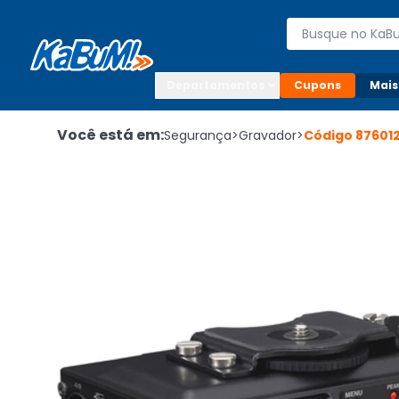
Enviar para:

Buscar produto
Digite o CEP

Departamentos
Cupons
Mais
Você está em:
Segurança
>
Gravador
>
Código
87601