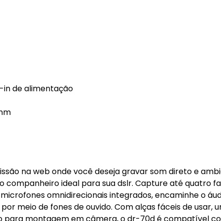
-in de alimentação
 mm
missão na web onde você deseja gravar som direto e ambi
 companheiro ideal para sua dslr. Capture até quatro fa
s microfones omnidirecionais integrados, encaminhe o áud
or meio de fones de ouvido. Com alças fáceis de usar, 
so para montagem em câmera, o dr-70d é compatível 