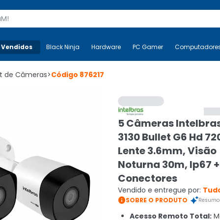
s
 Vendidos
Mais-v-
Black Ninja
Black Ninja
Hardware
Hardware
PC Gamer
PC Gamer
Computadore
Co
it de Câmeras
>
Código
876217
5 Câmeras Intelbra
3130 Bullet G6 Hd 72
Lente 3.6mm, Visão
Noturna 30m, Ip67 +
Conectores
Vendido e entregue por:
Tudo

SOBRE O PRODUTO
Resumo 
Acesso Remoto Total:
Mo