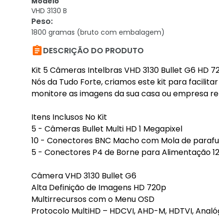
Modelo
VHD 3130 B
Peso
:
1800 gramas (bruto com embalagem)

DESCRIÇÃO DO PRODUTO
Kit 5 Câmeras Intelbras VHD 3130 Bullet G6 HD 7
Nós da Tudo Forte, criamos este kit para facili
monitore as imagens da sua casa ou empresa re
Itens Inclusos No Kit
5 - Câmeras Bullet Multi HD 1 Megapixel
10 - Conectores BNC Macho com Mola de paraf
5 - Conectores P4 de Borne para Alimentação 1
Câmera VHD 3130 Bullet G6
Alta Definição de Imagens HD 720p
Multirrecursos com o Menu OSD
Protocolo MultiHD – HDCVI, AHD-M, HDTVI, Analó