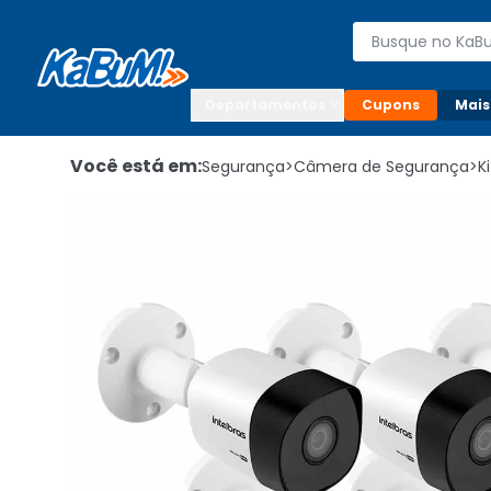
Enviar para:

Buscar produto
Digite o CEP

Departamentos
Cupons
Mais
Você está em:
Segurança
>
Câmera de Segurança
>
K