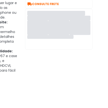
er lugar e

CONSULTE FRETE
do as
tphone ou
ade.
oite:
com
avermelho
 detalhes
ompleta
lidade:
67 e case
, e
(HDCVI,
para fácil