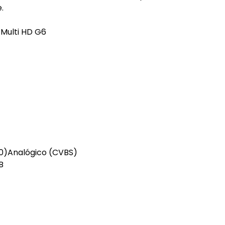
.
 Multi HD G6
.0)Analógico (CVBS)
B