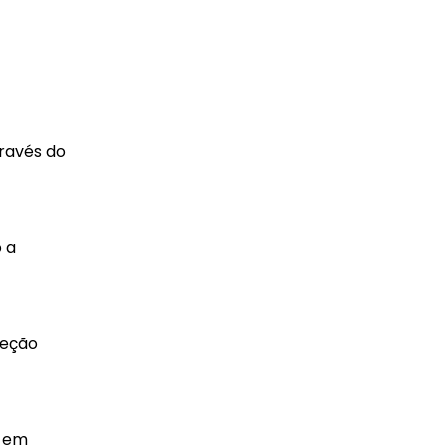
través do
 a
teção
a em