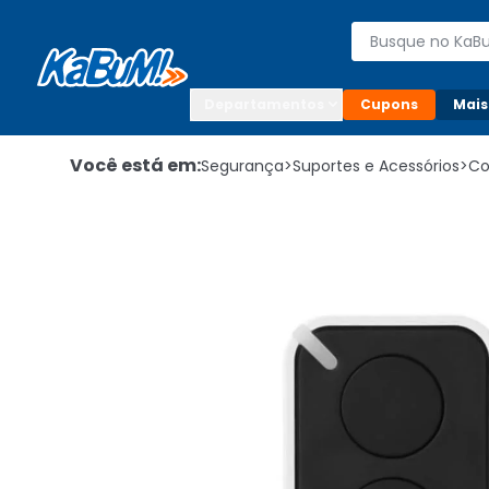
Enviar para:

Buscar produto
Digite o CEP

Departamentos
Cupons
Mais
Você está em:
Segurança
>
Suportes e Acessórios
>
Co