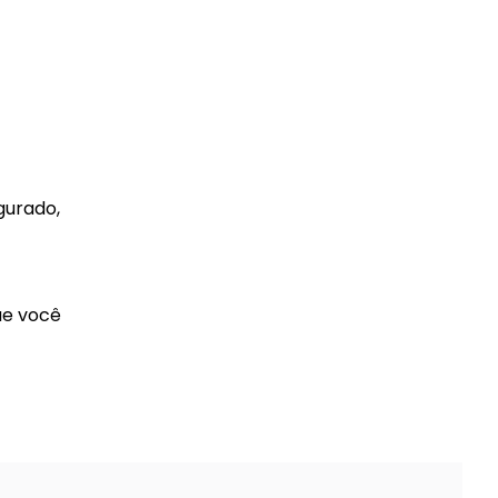
gurado,
ue você