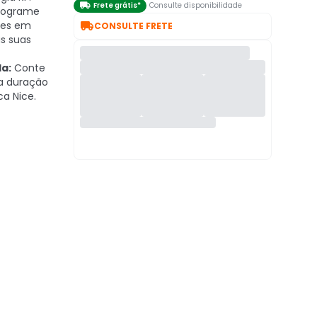

Frete grátis*
Consulte disponibilidade
rograme

tes em
CONSULTE FRETE
s suas
a:
Conte
a duração
ca Nice.