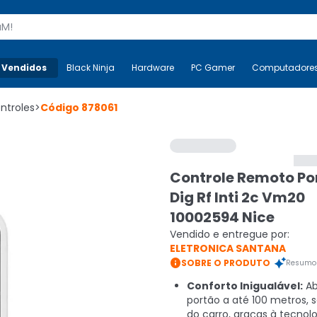
s
 Vendidos
Mais-v-
Black Ninja
Black Ninja
Hardware
Hardware
PC Gamer
PC Gamer
Computadore
Co
ntroles
>
Código
878061
Controle Remoto Po
Dig Rf Inti 2c Vm20
10002594 Nice
Vendido e entregue por:
ELETRONICA SANTANA

SOBRE O PRODUTO
Resumo 
Conforto Inigualável:
Ab
portão a até 100 metros, 
do carro, graças à tecnolo