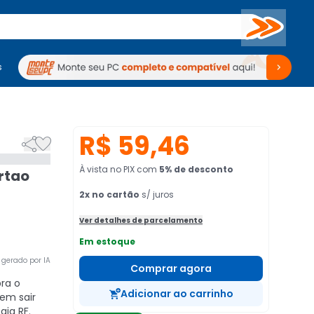
Buscar
s
mputadores
Periféricos
Periféricos
TV
Venda no KaBuM!
TV
Venda no KaBuM!
R$ 59,46


À vista no PIX
com
5
% de desconto
rtao
2
x no cartão
s/ juros
Ver detalhes de parcelamento
Em estoque
gerado por IA
Comprar agora
ra o
Adicionar ao carrinho
sem sair
gia RF.