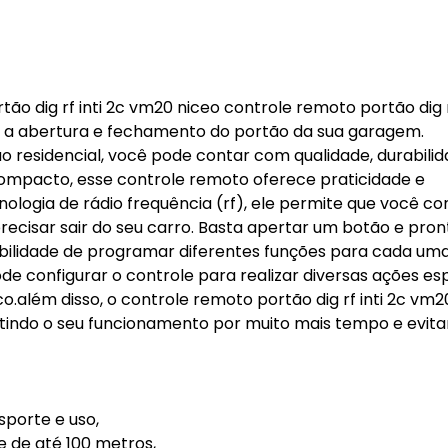
tão dig rf inti 2c vm20 niceo controle remoto portão dig rf
r a abertura e fechamento do portão da sua garagem.
 residencial, você pode contar com qualidade, durabilid
ompacto, esse controle remoto oferece praticidade e
nologia de rádio frequência (rf), ele permite que você co
recisar sair do seu carro. Basta apertar um botão e pro
ibilidade de programar diferentes funções para cada um
pode configurar o controle para realizar diversas ações esp
o.além disso, o controle remoto portão dig rf inti 2c vm2
tindo o seu funcionamento por muito mais tempo e evita
sporte e uso,
e de até 100 metros,