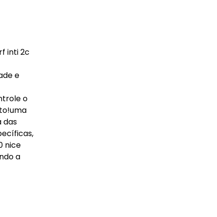
 inti 2c
ade e
ntrole o
nto!uma
a das
ecíficas,
0 nice
ndo a