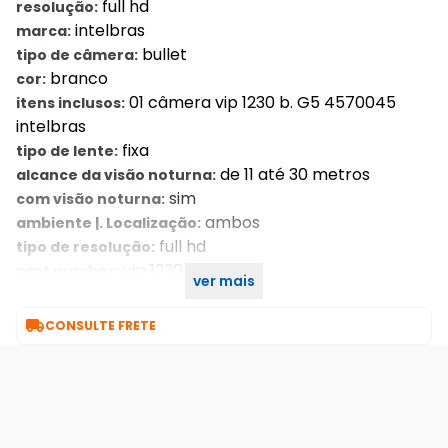
full hd
resolução:
intelbras
marca:
bullet
tipo de câmera:
branco
cor:
01 câmera vip 1230 b. G5 4570045
itens inclusos:
intelbras
fixa
tipo de lente:
de 11 até 30 metros
alcance da visão noturna:
sim
com visão noturna:
ambos
ambiente |. Localização:
full hd
tipo de resolução:
vip 1230 b. G5
part number:
ver mais
ip
tipo tecnologia:

CONSULTE FRETE