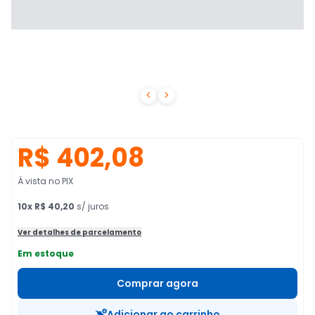


R$ 402,08
À vista no PIX
10
x
R$ 40,20
s/ juros
Ver detalhes de parcelamento
Em estoque
Comprar agora
Adicionar ao carrinho