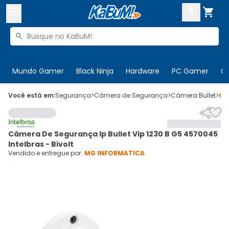



Buscar produtos


Enviar para:
Digite o CEP
Mundo Gamer
Black Ninja
Hardware
PC Gamer
C

Olá. Acesse sua conta
Você está em:
Segurança
>
Câmera de Segurança
>
Câmera Bullet
>
Có


ENTRE

Departamentos
Câmera De Segurança Ip Bullet Vip 1230 B G5 4570045
CADASTRE-SE
Cupons

Intelbras - Bivolt
Vendido e entregue por:
MG INFORMATICA
Mais Vendidos

Ativar tradutor em libras
