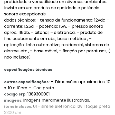
praticidade e versatilidade em diversos ambientes.
Invista em um produto de qualidade e potência
sonora excepcionais.
dados técnicos: - tensão de funcionamento: 12vdc –
corrente: 1,25a, – potência: 15w, – pressão sonora
aprox.: 118db, – bitonal, – eletrônica, – produto de
fino acabamento em abs, base metálica , –
aplicação: linha automotiva, residencial, sistemas de
alarme, etc., – base móvel, – fixação por parafusos, (
não inclusos)
especificações técnicas
–. Dimensões aproximadas: 10
outras especificações:
x. 10 x. 10cm. –. Cor: preta
1389300001
código erp:
imagens meramente ilustrativas.
imagens:
01 - sirene eletronica 12v 1 toque preta
itens inclusos:
3300 dni