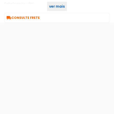
dni
fabricante:
ver mais
dni
marca:

CONSULTE FRETE