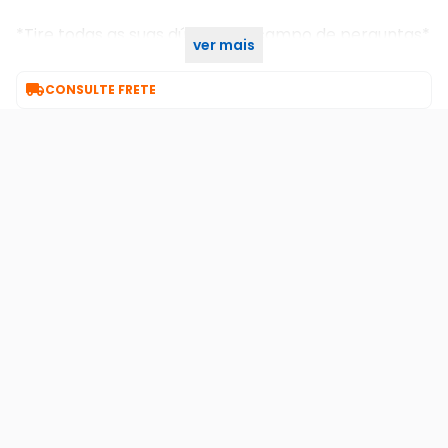
*Tire todas as suas dúvidas no campo de perguntas*
ver mais
SKU INTERNO:18978

CONSULTE FRETE