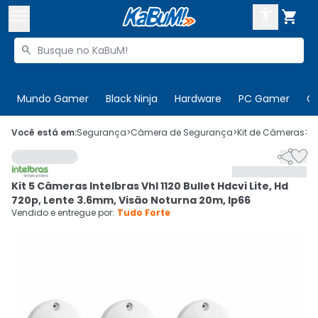



Buscar produtos


Enviar para:
Digite o CEP
Mundo Gamer
Black Ninja
Hardware
PC Gamer
C

Olá. Acesse sua conta
Você está em:
Segurança
>
Câmera de Segurança
>
Kit de Câmeras
>
C


ENTRE

Departamentos
Kit 5 Câmeras Intelbras Vhl 1120 Bullet Hdcvi Lite, Hd
CADASTRE-SE
Cupons

720p, Lente 3.6mm, Visão Noturna 20m, Ip66
Vendido e entregue por:
Tudo Forte
Mais Vendidos

Ativar tradutor em libras
