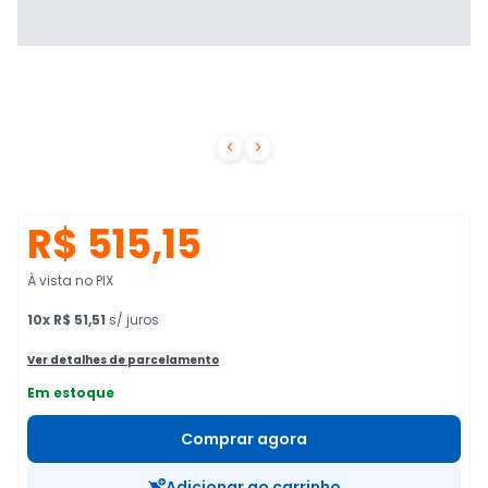


R$ 515,15
À vista no PIX
10
x
R$ 51,51
s/ juros
Ver detalhes de parcelamento
Em estoque
Comprar agora
Adicionar ao carrinho