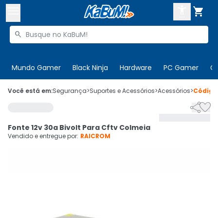



Buscar produtos


Enviar para:
Digite o CEP
Mundo Gamer
Black Ninja
Hardware
PC Gamer
C

Olá. Acesse sua conta
Você está em:
Segurança
>
Suportes e Acessórios
>
Acessórios
>
Códig


ENTRE

Departamentos
Fonte 12v 30a Bivolt Para Cftv Colmeia
CADASTRE-SE
Cupons

Vendido e entregue por:
RAICROM
Mais Vendidos

Ativar tradutor em libras
