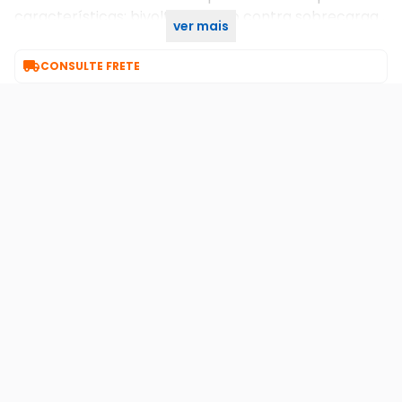
características: bivolt proteção contra sobrecarga ,
ver mais
sobretensão e

CONSULTE FRETE