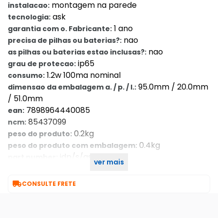
montagem na parede
instalacao:
ask
tecnologia:
1 ano
garantia com o. Fabricante:
nao
precisa de pilhas ou baterias?:
nao
as pilhas ou baterias estao inclusas?:
ip65
grau de protecao:
1.2w 100ma nominal
consumo:
95.0mm / 20.0mm
dimensao da embalagem a. / p. / l.:
/ 51.0mm
7898964440085
ean:
85437099
ncm:
0.2kg
peso do produto:
0.4kg
peso do produto com embalagem:
idp/s/ask
part number:
ver mais
7 dia/dias
garantia com o. Seller::

CONSULTE FRETE