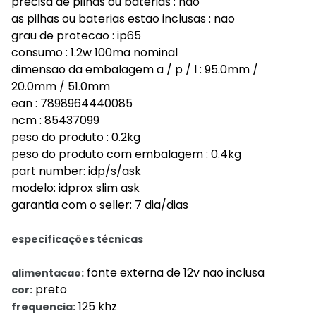
precisa de pilhas ou baterias : nao
as pilhas ou baterias estao inclusas : nao
grau de protecao : ip65
consumo : 1.2w 100ma nominal
dimensao da embalagem a / p / l : 95.0mm /
20.0mm / 51.0mm
ean : 7898964440085
ncm : 85437099
peso do produto : 0.2kg
peso do produto com embalagem : 0.4kg
part number: idp/s/ask
modelo: idprox slim ask
garantia com o seller: 7 dia/dias
especificações técnicas
fonte externa de 12v nao inclusa
alimentacao:
preto
cor:
125 khz
frequencia: