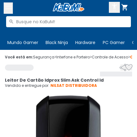



Buscar produtos


Enviar para:
Digite o CEP
Mundo Gamer
Black Ninja
Hardware
PC Gamer
C

Olá. Acesse sua conta
Você está em:
Segurança
>
Interfone e Porteiro
>
Controle de Acesso
>
Có


ENTRE

Departamentos
Leitor De Cartão Idprox Slim Ask Control Id
CADASTRE-SE
Cupons

Vendido e entregue por:
NILSAT DISTRIBUIDORA
Mais Vendidos

Ativar tradutor em libras
